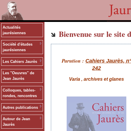
Actualités
Bienvenue sur le site d
jaurésiennes
Société d'études
jaurésiennes
Parution :
Cahiers Jaurès, n
Les Cahiers Jaurès
242
Les "Oeuvres" de
Jean Jaurès
Varia , archives et glanes
Colloques, tables-
rondes, rencontres
Autres publications
Autour de Jean
Jaurès