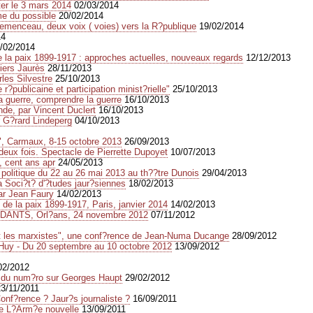
ter le 3 mars 2014
02/03/2014
me du possible
20/02/2014
Clemenceau, deux voix ( voies) vers la R?publique
19/02/2014
14
/02/2014
e la paix 1899-1917 : approches actuelles, nouveaux regards
12/12/2013
iers Jaurès
28/11/2013
rles Silvestre
25/10/2013
?publicaine et participation minist?rielle"
25/10/2013
a guerre, comprendre la guerre
16/10/2013
ende, par Vincent Duclert
16/10/2013
ar G?rard Lindeperg
04/10/2013
x", Carmaux, 8-15 octobre 2013
26/09/2013
 deux fois. Spectacle de Pierrette Dupoyet
10/07/2013
, cent ans apr
24/05/2013
olitique du 22 au 26 mai 2013 au th??tre Dunois
29/04/2013
 Soci?t? d'?tudes jaur?siennes
18/02/2013
ar Jean Faury
14/02/2013
de la paix 1899-1917, Paris, janvier 2014
14/02/2013
NTS, Orl?ans, 24 novembre 2012
07/11/2012
et les marxistes", une conf?rence de Jean-Numa Ducange
28/09/2012
- Huy - Du 20 septembre au 10 octobre 2012
13/09/2012
02/2012
 du num?ro sur Georges Haupt
29/02/2012
23/11/2011
onf?rence ? Jaur?s journaliste ?
16/09/2011
de L?Arm?e nouvelle
13/09/2011