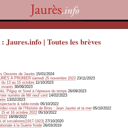
 : Jaures.info | Toutes les brèves
des Oeuvres de Jaurès
15/01/2024
URÈS À PRUNIER samedi 25 novembre 2023
23/11/2023
e du 13 au 15 octobre
11/10/2023
s vivants
30/09/2023
s, Péguy et Sorel à l’épreuve du temps
26/09/2023
rnier numéro de Mil neuf cent
14/02/2023
urès
13/02/2023
spectacle & table-ronde
05/10/2022
dez-vous de l’Histoire de Blois : Jean Jaurès et la mer
05/10/2022
 15 et 16 octobre 2022
05/10/2022
2022
18/09/2022
 et socialistes(1917-1923)
27/10/2020
ationale à la Guerre froide
26/03/2019