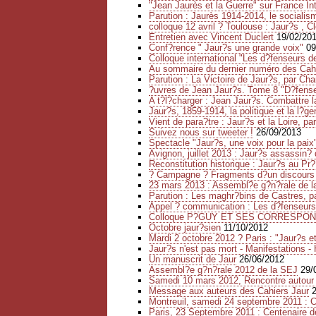
"Jean Jaurès et la Guerre" sur France In
Parution : Jaurès 1914-2014, le socialis
colloque 12 avril ? Toulouse : Jaur?s , 
Entretien avec Vincent Duclert
19/02/20
Conf?rence " Jaur?s une grande voix"
09
Colloque international "Les d?fenseurs d
Au sommaire du dernier numéro des Cah
Parution : La Victoire de Jaur?s, par Cha
?uvres de Jean Jaur?s. Tome 8 "D?fense r
A t?l?charger : Jean Jaur?s. Combattre l
Jaur?s, 1859-1914, la politique et la l?g
Vient de para?tre : Jaur?s et la Loire, p
Suivez nous sur tweeter !
26/09/2013
Spectacle "Jaur?s, une voix pour la pai
Avignon, juillet 2013 : Jaur?s assassin?
Reconstitution historique : Jaur?s au Pr?
? Campagne ? Fragments d?un discours p
23 mars 2013 : Assembl?e g?n?rale de la
Parution : Les maghr?bins de Castres, p
Appel ? communication : Les d?fenseurs 
Colloque P?GUY ET SES CORRESPONDA
Octobre jaur?sien
11/10/2012
Mardi 2 octobre 2012 ? Paris : "Jaur?s 
Jaur?s n'est pas mort - Manifestations 
Un manuscrit de Jaur
26/06/2012
Assembl?e g?n?rale 2012 de la SEJ
29/
Samedi 10 mars 2012, Rencontre autour
Message aux auteurs des Cahiers Jaur
Montreuil, samedi 24 septembre 2011 : C
Paris, 23 Septembre 2011 : Centenaire 