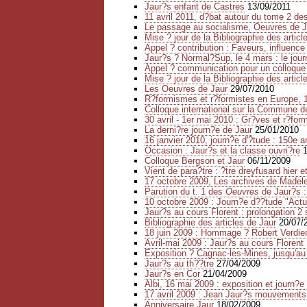
Jaur?s enfant de Castres
13/09/2011
11 avril 2011, d?bat autour du tome 2 d
Le passage au socialisme, Oeuvres de J
Mise ? jour de la Bibliographie des articl
Appel ? contribution : Faveurs, influence 
Jaur?s ? Normal?Sup, le 4 mars : le journ
Appel ? communication pour un colloque
Mise ? jour de la Bibliographie des articl
Les Oeuvres de Jaur
29/07/2010
R?formismes et r?formistes en Europe, 
Colloque international sur la Commune d
30 avril - 1er mai 2010 : Gr?ves et r?fo
La derni?re journ?e de Jaur
25/01/2010
16 janvier 2010, journ?e d'?tude : 150e 
Occasion : Jaur?s et la classe ouvri?re
Colloque Bergson et Jaur
06/11/2009
Vient de para?tre : ?tre dreyfusard hier e
17 octobre 2009, Les archives de Madel
Parution du t. 1 des
Oeuvres
de Jaur?s :
10 octobre 2009 : Journ?e d??tude "Actua
Jaur?s au cours Florent : prolongation 2
Bibliographie des articles de Jaur
20/07/
18 juin 2009 : Hommage ? Robert Verdie
Avril-mai 2009 : Jaur?s au cours Florent 
Exposition ? Cagnac-les-Mines, jusqu'au
Jaur?s au th??tre
27/04/2009
Jaur?s en Cor
21/04/2009
Albi, 16 mai 2009 : exposition et journ?
17 avril 2009 : Jean Jaur?s mouvements 
Anniversaire Jaur
18/02/2009