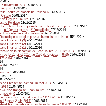
02/2019
 15 novembre 2017
18/10/2017
finit pas
11/06/2017
toire" écrits de Madeleine Rebérioux
14/05/2017
 Culture
16/01/2017
te de Péguy et Jaurès
17/12/2016
s, le Politique
22/11/2015
re : Jean Jaurès, journalisme et liberté de la presse
20/09/2015
ès du 19ème siècle au 21ème siècle"
07/12/2014
re du socialisme et du marxisme
07/12/2014
épublique et religion pour un humanisme spirituel
15/11/2014
dans l'Humanité (3)
20/10/2014
dans l'Humanité (2)
13/10/2014
dans l'Humanité (1)
09/10/2014
enaire de la disparition de Jean Jaurès, 31 juillet 2014
10/09/2014
nnes le 31 juillet 2014 au Café du Croissant, 8h15
23/07/2014
llet 2014
09/07/2014
14
es
09/07/2014
14
calisme
16/06/2014
/05/2014
04/05/2014
cis de Pressensé, samedi 10 mai 2014
27/04/2014
i 2014
25/04/2014
Révolution française" Jean Jaurès
09/04/2014
t postérité
12/03/2014
aurès ou la nécessité de combat" 11/03/2014
11/03/2014
s ( 5 mars-2 juin 2014)
10/03/2014
nale et les internationalismes faceà la guerre " 05/03/
05/03/2014