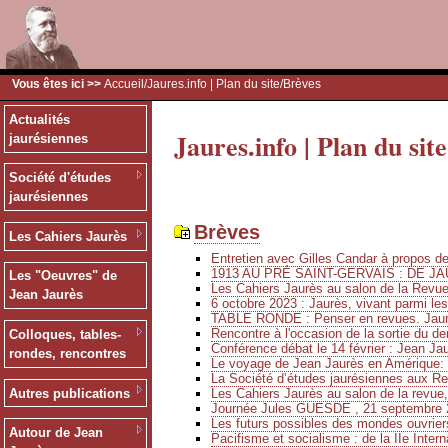
Vous êtes ici >>
Accueil
/
Jaures.info | Plan du site
/Brèves
Actualités
Jaures.info | Plan du site
jaurésiennes
Société d'études
jaurésiennes
Brèves
Les Cahiers Jaurès
Entretien avec Gilles Candar à propos 
1913 AU PRÉ SAINT-GERVAIS : DE JA
Les "Oeuvres" de
Les Cahiers Jaurès au salon de la Revu
Jean Jaurès
6 octobre 2023 : Jaurès, vivant parmi le
TABLE RONDE : Penser en revues. Jaurè
Rencontre à l'occasion de la sortie du de
Colloques, tables-
Conférence débat le 14 février : Jean Ja
rondes, rencontres
Le voyage de Jean Jaurès en Amérique: 
La Société d’études jaurésiennes aux Ren
Les Cahiers Jaurès au salon de la revue,
Autres publications
Journée Jules GUESDE , 21 septembre 
Les futurs possibles des mondes ouvriers
Autour de Jean
Pacifisme et socialisme : de la IIe Intern