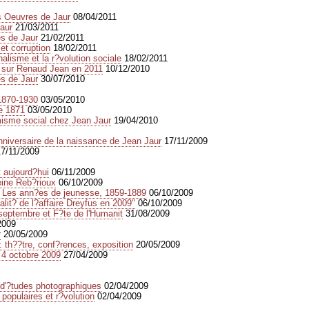
es Oeuvres de Jaur
08/04/2011
aur
21/03/2011
es de Jaur
21/02/2011
et corruption
18/02/2011
alisme et la r?volution sociale
18/02/2011
 sur Renaud Jean en 2011
10/12/2010
es de Jaur
30/07/2010
1870-1930
03/05/2010
e 1871
03/05/2010
rmisme social chez Jean Jaur
19/04/2010
anniversaire de la naissance de Jean Jaur
17/11/2009
17/11/2009
t aujourd?hui
06/11/2009
eine Reb?rioux
06/10/2009
 Les ann?es de jeunesse, 1859-1889
06/10/2009
lit? de l?affaire Dreyfus en 2009"
06/10/2009
 septembre et F?te de l'Humanit
31/08/2009
2009
r
20/05/2009
: th??tre, conf?rences, exposition
20/05/2009
 4 octobre 2009
27/04/2009
e d'?tudes photographiques
02/04/2009
populaires et r?volution
02/04/2009