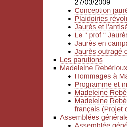
27/03/2009
Conception jauré
Plaidoiries révol
Jaurès et l'anti
Le " prof " Jaurè
Jaurès en camp
Jaurès outragé d
Les parutions
Madeleine Rebériou
Hommages à Mad
Programme et in
Madeleine Rebér
Madeleine Rebéri
français (Projet 
Assemblées générale
Assemblée géné