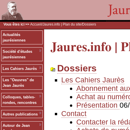
Vous êtes ici >>
Accueil
/
Jaures.info | Plan du site
/Dossiers
Actualités
Jaures.info | P
jaurésiennes
Société d'études
jaurésiennes
Dossiers
Les Cahiers Jaurès
Les Cahiers Jaurès
Les "Oeuvres" de
Jean Jaurès
Abonnement au
Achat au numér
Colloques, tables-
rondes, rencontres
Présentation
06
Contact
Autres publications
Contacter la réd
Autour de Jean