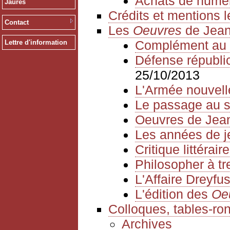
Achats de numé
Jaurès
Crédits et mentions 
Contact
Les
Oeuvres
de Jean
Complément au 
Lettre d'information
Défense républica
25/10/2013
L'Armée nouvell
Le passage au s
Oeuvres de Jea
Les années de 
Critique littéraire
Philosopher à tr
L'Affaire Dreyfu
L'édition des
Oe
Colloques, tables-ro
Archives