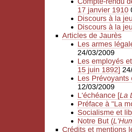
Compte-rendu de
17 janvier 1910
Discours à la je
Discours à la j
Articles de Jaurès
Les armes légal
24/03/2009
Les employés et 
15 juin 1892]
24
Les Prévoyants d
12/03/2009
L'échéance [
La 
Préface à "La mo
Socialisme et li
Notre But (
L'Hum
Crédits et mentions 