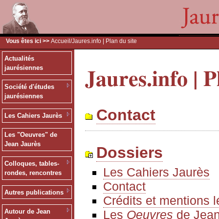
Vous êtes ici >>
Accueil
/Jaures.info | Plan du site
Actualités
Jaures.info | P
jaurésiennes
Société d'études
jaurésiennes
Contact
Les Cahiers Jaurès
Les "Oeuvres" de
Jean Jaurès
Dossiers
Colloques, tables-
Les Cahiers Jaurès
rondes, rencontres
Contact
Autres publications
Crédits et mentions 
Les
Oeuvres
de Jean
Autour de Jean