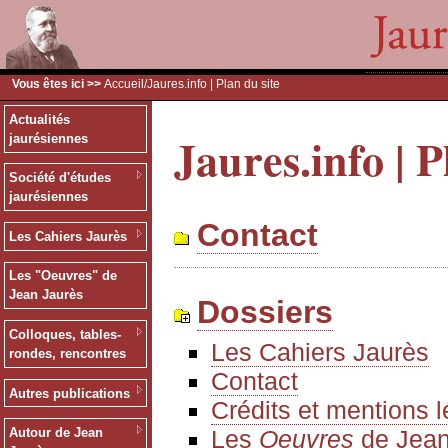
Vous êtes ici >>
Accueil
/Jaures.info | Plan du site
Actualités
Jaures.info | P
jaurésiennes
Société d'études
jaurésiennes
Contact
Les Cahiers Jaurès
Les "Oeuvres" de
Jean Jaurès
Dossiers
Colloques, tables-
Les Cahiers Jaurès
rondes, rencontres
Contact
Autres publications
Crédits et mentions 
Les
Oeuvres
de Jean
Autour de Jean