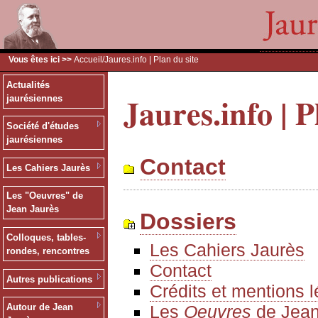
Vous êtes ici >>
Accueil
/Jaures.info | Plan du site
Actualités
Jaures.info | P
jaurésiennes
Société d'études
jaurésiennes
Contact
Les Cahiers Jaurès
Les "Oeuvres" de
Jean Jaurès
Dossiers
Colloques, tables-
Les Cahiers Jaurès
rondes, rencontres
Contact
Autres publications
Crédits et mentions 
Les
Oeuvres
de Jean
Autour de Jean