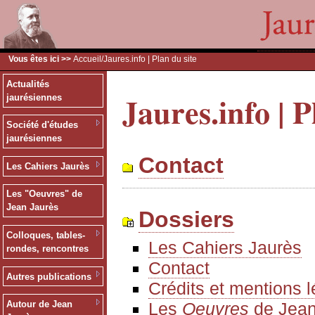
Vous êtes ici >>
Accueil
/Jaures.info | Plan du site
Actualités
Jaures.info | P
jaurésiennes
Société d'études
jaurésiennes
Contact
Les Cahiers Jaurès
Les "Oeuvres" de
Jean Jaurès
Dossiers
Colloques, tables-
Les Cahiers Jaurès
rondes, rencontres
Contact
Autres publications
Crédits et mentions 
Les
Oeuvres
de Jean
Autour de Jean