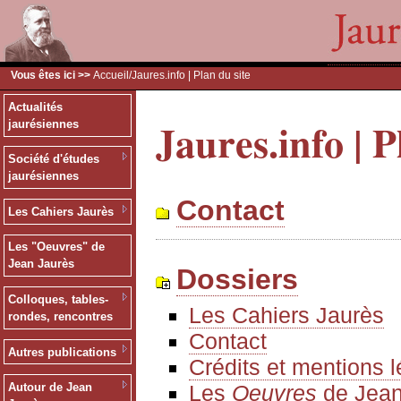
Vous êtes ici >>
Accueil
/Jaures.info | Plan du site
Actualités
Jaures.info | P
jaurésiennes
Société d'études
jaurésiennes
Contact
Les Cahiers Jaurès
Les "Oeuvres" de
Jean Jaurès
Dossiers
Colloques, tables-
Les Cahiers Jaurès
rondes, rencontres
Contact
Autres publications
Crédits et mentions 
Les
Oeuvres
de Jean
Autour de Jean