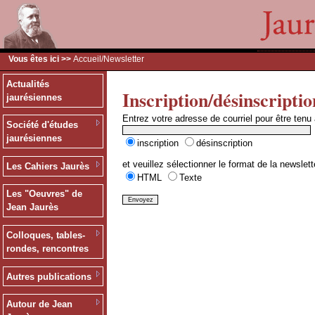
Vous êtes ici >>
Accueil
/Newsletter
Actualités
Inscription/désinscriptio
jaurésiennes
Entrez votre adresse de courriel pour être tenu
Société d'études
jaurésiennes
inscription
désinscription
et veuillez sélectionner le format de la newslett
Les Cahiers Jaurès
HTML
Texte
Les "Oeuvres" de
Jean Jaurès
Colloques, tables-
rondes, rencontres
Autres publications
Autour de Jean