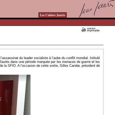
Les Cahiers Jaurès
Ajouté le 15/01/2024 - Auteur : bkermoal
’assassinat du leader socialiste à l’aube du conflit mondial. Intitulé
 Jaurès dans une période marquée par les menaces de guerre et les
e la SFIO. A l’occasion de cette sortie, Gilles Candar, président de