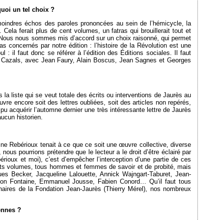
uoi un tel choix ?
oindres échos des paroles prononcées au sein de l’hémicycle, la
. Cela ferait plus de cent volumes, un fatras qui brouillerait tout et
 Nous nous sommes mis d’accord sur un choix raisonné, qui permet
s concernés par notre édition : l’histoire de la Révolution est une
 : il faut donc se référer à l’édition des Éditions sociales. Il faut
y Cazals, avec Jean Faury, Alain Boscus, Jean Sagnes et Georges
 la liste qui se veut totale des écrits ou interventions de Jaurès au
ouvre encore soit des lettres oubliées, soit des articles non repérés,
pu acquérir l’automne dernier une très intéressante lettre de Jaurès
ucun historien.
ine Rebérioux tenait à ce que ce soit une œuvre collective, diverse
 nous pourrions prétendre que le lecteur a le droit d’être éclairé par
rioux et moi), c’est d’empêcher l’interception d’une partie de ces
érents volumes, tous hommes et femmes de savoir et de probité, mais
 Becker, Jacqueline Lalouette, Annick Wajngart-Taburet, Jean-
rion Fontaine, Emmanuel Jousse, Fabien Conord… Qu’il faut tous
aires de la Fondation Jean-Jaurès (Thierry Mérel), nos nombreux
ennes ?