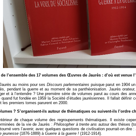
n de l’ensemble des 17 volumes des Œuvres de Jaurès : d’où est venue l’
e Jaurès au moins pour ses
Discours parlementaires
puisque parut en 1904 un
urès, pendant la guerre et au moment de sa panthéonisation. Jaurès orateur,
roger et à l’entendre ? Une première série de volumes parut au cours des anné
quand fut fondée en 1959 la Société d’études jaurésiennes. Il fallait définir ce
et les premiers tomes parurent en 2000.
volumes ? S’organisent-ils autour de thématiques ou suivent-ils l’ordre 
l’intérieur de chaque volume des regroupements thématiques. Il existe ce
erminées de la vie de Jaurès :
Philosopher à trente ans
autour des thèses (t
ourné vers l’avenir, avec quelques questions de civilisation pourrait-on dire :
e jeunesse
(1876-1889) à
Guerre à la guerre !
(1912-1914).