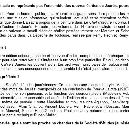
t cela ne représente pas l’ensemble des œuvres écrites de Jaurès, pourq
nt. Pour un homme public, cela n’aurait pas grand sens de reprendre les m
ssi une mission informative, qui suivaient l’actualité et se répétaient parfois
eçon que donne Balzac à propos de la peinture dans
Le Chef d’œuvre inconnu
.
’action de Jaurès. En outre, les volumes de l’Histoire socialiste ne sont pa
 en suivant le travail d’édition réalisé postérieurement par Mathiez et Soboul
rticles parus dans La Dépêche de Toulouse, réalisée par Rémy Pech et Rém
ir ?
notre édition critique, annotée et pourvue d’index, comprend aussi à chaque fois
peut aller retrouver s’il s’intéresse à un problème particulier. Et oui, on déc
s
Cahiers Jaurès
les publient alors. Les archives municipales de Toulouse ont 
Toulouse et ses conséquences qui me semble-t-il n’était jusqu’alors connue d’a
 préférés ?
de la Société d’études jaurésiennes. Ce n’est pas une clause de style. Madele
ant des mots de Jaurès, transposés de sa conclusion de
Pour la Laïque
(1910),
és de l’horizon jaurésien, et la fonction des coordonnateurs (Madeleine Rebé
le diversité des responsables chargés de l’édition et d l’annotation des diff
 même de pensée : outre Madeleine et moi, Maurice Agulhon, Jean-Jacques
ochasson, Alain Chatriot, Vincent Duclert, Rémi Fabre, Alain Boscus, Ma
enis Maraval, Sophie Hogg-Grandjean, Pauline Labey notamment), nos parten
r la partie technique Ruben Muller.
chevée, quels sont les prochains chantiers de la Société d’études jaurési