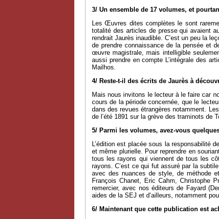
3/ Un ensemble de 17 volumes, et pourtan
Les Œuvres dites complètes le sont rareme
totalité des articles de presse qui avaient au
rendrait Jaurès inaudible. C’est un peu la l
de prendre connaissance de la pensée et de l
œuvre magistrale, mais intelligible seulement
aussi prendre en compte L’intégrale des a
Mailhos.
4/ Reste-t-il des écrits de Jaurès à découvr
Mais nous invitons le lecteur à le faire car 
cours de la période concernée, que le lecteur 
dans des revues étrangères notamment. Le
de l’été 1891 sur la grève des traminots de 
5/ Parmi les volumes, avez-vous quelques
L’édition est placée sous la responsabilité 
et même plurielle. Pour reprendre en souri
tous les rayons qui viennent de tous les côt
rayons. C’est ce qui fut assuré par la subti
avec des nuances de style, de méthode et
François Chanet, Eric Cahm, Christophe Pr
remercier, avec nos éditeurs de Fayard (D
aides de la SEJ et d’ailleurs, notamment pou
6/ Maintenant que cette publication est a