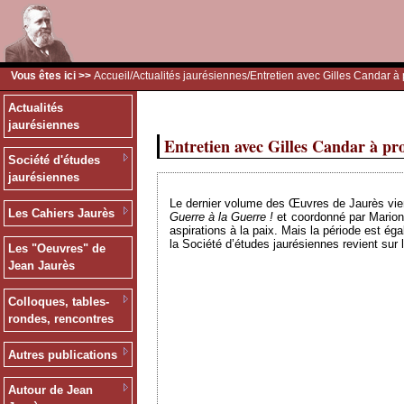
Vous êtes ici >>
Accueil
/
Actualités jaurésiennes
/Entretien avec Gilles Candar 
Actualités
jaurésiennes
Entretien avec Gilles Candar à pr
Société d'études
jaurésiennes
Le dernier volume des Œuvres de Jaurès vient d
Les Cahiers Jaurès
Guerre à la Guerre !
et coordonné par Marion 
aspirations à la paix. Mais la période est ég
la Société d’études jaurésiennes revient sur
Les "Oeuvres" de
Jean Jaurès
Colloques, tables-
rondes, rencontres
Autres publications
Autour de Jean