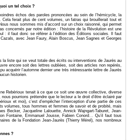
uoi un tel choix ?
oindres échos des paroles prononcées au sein de l’hémicycle, la
. Cela ferait plus de cent volumes, un fatras qui brouillerait tout et
 Nous nous sommes mis d’accord sur un choix raisonné, qui permet
s concernés par notre édition : l’histoire de la Révolution est une
 : il faut donc se référer à l’édition des Éditions sociales. Il faut
y Cazals, avec Jean Faury, Alain Boscus, Jean Sagnes et Georges
 la liste qui se veut totale des écrits ou interventions de Jaurès au
ouvre encore soit des lettres oubliées, soit des articles non repérés,
pu acquérir l’automne dernier une très intéressante lettre de Jaurès
ucun historien.
ine Rebérioux tenait à ce que ce soit une œuvre collective, diverse
 nous pourrions prétendre que le lecteur a le droit d’être éclairé par
rioux et moi), c’est d’empêcher l’interception d’une partie de ces
érents volumes, tous hommes et femmes de savoir et de probité, mais
 Becker, Jacqueline Lalouette, Annick Wajngart-Taburet, Jean-
rion Fontaine, Emmanuel Jousse, Fabien Conord… Qu’il faut tous
aires de la Fondation Jean-Jaurès (Thierry Mérel), nos nombreux
ennes ?