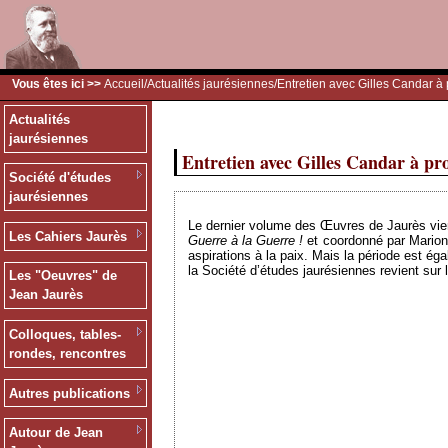
Vous êtes ici >>
Accueil
/
Actualités jaurésiennes
/Entretien avec Gilles Candar 
Actualités
jaurésiennes
Entretien avec Gilles Candar à pr
Société d'études
jaurésiennes
Le dernier volume des Œuvres de Jaurès vient d
Les Cahiers Jaurès
Guerre à la Guerre !
et coordonné par Marion 
aspirations à la paix. Mais la période est ég
la Société d’études jaurésiennes revient sur
Les "Oeuvres" de
Jean Jaurès
Colloques, tables-
rondes, rencontres
Autres publications
Autour de Jean