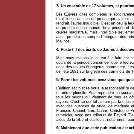
3/ Un ensemble de 17 volumes, et pourtan
Les Œuvres dites complètes le sont rareme
totalité des articles de presse qui avaient au
rendrait Jaurès inaudible. C’est un peu la l
de prendre connaissance de la pensée et de l
œuvre magistrale, mais intelligible seulement
aussi prendre en compte L’intégrale des a
Mailhos.
4/ Reste-t-il des écrits de Jaurès à découvr
Mais nous invitons le lecteur à le faire car 
cours de la période concernée, que le lecteur 
dans des revues étrangères notamment. Le
de l’été 1891 sur la grève des traminots de 
5/ Parmi les volumes, avez-vous quelques
L’édition est placée sous la responsabilité 
et même plurielle. Pour reprendre en souri
tous les rayons qui viennent de tous les côt
rayons. C’est ce qui fut assuré par la subti
avec des nuances de style, de méthode et
François Chanet, Eric Cahm, Christophe Pr
remercier, avec nos éditeurs de Fayard (D
aides de la SEJ et d’ailleurs, notamment pou
6/ Maintenant que cette publication est a