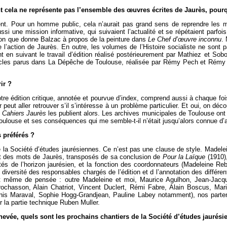
t cela ne représente pas l’ensemble des œuvres écrites de Jaurès, pourq
nt. Pour un homme public, cela n’aurait pas grand sens de reprendre les m
ssi une mission informative, qui suivaient l’actualité et se répétaient parfois
eçon que donne Balzac à propos de la peinture dans
Le Chef d’œuvre inconnu
.
’action de Jaurès. En outre, les volumes de l’Histoire socialiste ne sont pa
 en suivant le travail d’édition réalisé postérieurement par Mathiez et Soboul
rticles parus dans La Dépêche de Toulouse, réalisée par Rémy Pech et Rém
ir ?
notre édition critique, annotée et pourvue d’index, comprend aussi à chaque fois
peut aller retrouver s’il s’intéresse à un problème particulier. Et oui, on déc
s
Cahiers Jaurès
les publient alors. Les archives municipales de Toulouse ont 
Toulouse et ses conséquences qui me semble-t-il n’était jusqu’alors connue d’a
 préférés ?
de la Société d’études jaurésiennes. Ce n’est pas une clause de style. Madele
ant des mots de Jaurès, transposés de sa conclusion de
Pour la Laïque
(1910),
és de l’horizon jaurésien, et la fonction des coordonnateurs (Madeleine Rebé
le diversité des responsables chargés de l’édition et d l’annotation des diff
 même de pensée : outre Madeleine et moi, Maurice Agulhon, Jean-Jacques
ochasson, Alain Chatriot, Vincent Duclert, Rémi Fabre, Alain Boscus, Ma
enis Maraval, Sophie Hogg-Grandjean, Pauline Labey notamment), nos parten
r la partie technique Ruben Muller.
chevée, quels sont les prochains chantiers de la Société d’études jaurési