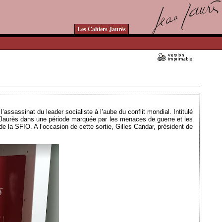
Les Cahiers Jaurès
Ajouté le 15/01/2024 - Auteur : bkermoal
’assassinat du leader socialiste à l’aube du conflit mondial. Intitulé
 Jaurès dans une période marquée par les menaces de guerre et les
e la SFIO. A l’occasion de cette sortie, Gilles Candar, président de