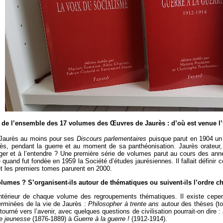
n de l’ensemble des 17 volumes des Œuvres de Jaurès : d’où est venue l’
e Jaurès au moins pour ses
Discours parlementaires
puisque parut en 1904 un
urès, pendant la guerre et au moment de sa panthéonisation. Jaurès orateur,
roger et à l’entendre ? Une première série de volumes parut au cours des anné
quand fut fondée en 1959 la Société d’études jaurésiennes. Il fallait définir ce
et les premiers tomes parurent en 2000.
volumes ? S’organisent-ils autour de thématiques ou suivent-ils l’ordre 
l’intérieur de chaque volume des regroupements thématiques. Il existe ce
erminées de la vie de Jaurès :
Philosopher à trente ans
autour des thèses (t
ourné vers l’avenir, avec quelques questions de civilisation pourrait-on dire :
e jeunesse
(1876-1889) à
Guerre à la guerre !
(1912-1914).