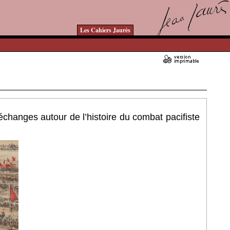
Les Cahiers Jaurès
Ajouté le 23/11/2023 - Auteur : bkermoal
échanges autour de l’histoire du combat pacifiste