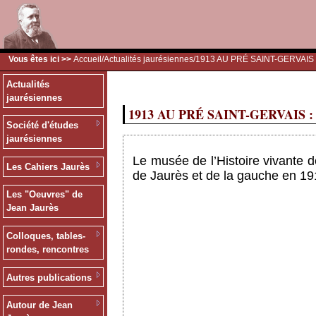
Vous êtes ici >>
Accueil
/
Actualités jaurésiennes
/1913 AU PRÉ SAINT-GERVAIS
Actualités
jaurésiennes
1913 AU PRÉ SAINT-GERVAIS : 
Société d'études
jaurésiennes
Le musée de l’Histoire vivante d
Les Cahiers Jaurès
de Jaurès et de la gauche en 19
Les "Oeuvres" de
Jean Jaurès
Colloques, tables-
rondes, rencontres
Autres publications
Autour de Jean