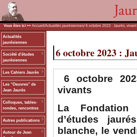
Vous êtes ici >>
Accueil
/
Actualités jaurésiennes
/ 6 octobre 2023 : Jaurès, vivant
Actualités
jaurésiennes
6 octobre 2023 : Ja
Société d'études
jaurésiennes
Les Cahiers Jaurès
6 octobre 202
Les "Oeuvres" de
vivants
Jean Jaurès
Colloques, tables-
La Fondation 
rondes, rencontres
d’études jauré
Autres publications
blanche, le vend
Autour de Jean