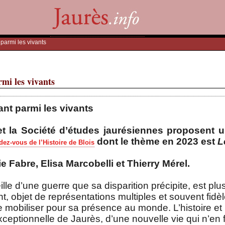
 parmi les vivants
rmi les vivants
ant parmi les vivants
t la Société d’études jaurésiennes proposent u
dont le thème en 2023 est
L
ez-vous de l’Histoire de Blois
e Fabre, Elisa Marcobelli et Thierry Mérel.
lle d’une guerre que sa disparition précipite, est plus
, objet de représentations multiples et souvent fid
 se mobiliser pour sa présence au monde. L’histoire e
it exceptionnelle de Jaurès, d’une nouvelle vie qui n’