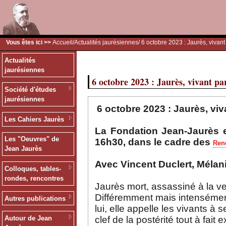
Vous êtes ici >>
Accueil
/
Actualités jaurésiennes
/ 6 octobre 2023 : Jaurès, vivant
Actualités
jaurésiennes
6 octobre 2023 : Jaurès, vivant pa
Société d'études
jaurésiennes
6 octobre 2023 : Jaurès, viv
Les Cahiers Jaurès
La Fondation Jean-Jaurès e
Les "Oeuvres" de
16h30, dans le cadre des
Rend
Jean Jaurès
Avec Vincent Duclert, Mélani
Colloques, tables-
rondes, rencontres
Jaurès mort, assassiné à la vei
Différemment mais intensément
Autres publications
lui, elle appelle les vivants à
clef de la postérité tout à fa
Autour de Jean