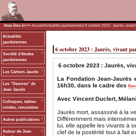
Vous êtes ici >>
Accueil
/
Actualités jaurésiennes
/ 6 octobre 2023 : Jaurès, vivant
Actualités
jaurésiennes
6 octobre 2023 : Jaurès, vivant pa
Société d'études
jaurésiennes
6 octobre 2023 : Jaurès, viv
Les Cahiers Jaurès
La Fondation Jean-Jaurès e
Les "Oeuvres" de
16h30, dans le cadre des
Rend
Jean Jaurès
Avec Vincent Duclert, Mélani
Colloques, tables-
rondes, rencontres
Jaurès mort, assassiné à la vei
Différemment mais intensément
Autres publications
lui, elle appelle les vivants à
clef de la postérité tout à fa
Autour de Jean