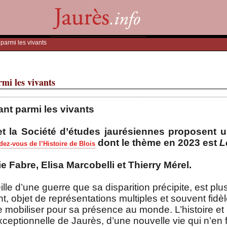
 parmi les vivants
rmi les vivants
ant parmi les vivants
t la Société d’études jaurésiennes proposent u
dont le thème en 2023 est
L
ez-vous de l’Histoire de Blois
e Fabre, Elisa Marcobelli et Thierry Mérel.
lle d’une guerre que sa disparition précipite, est plus
, objet de représentations multiples et souvent fid
 se mobiliser pour sa présence au monde. L’histoire e
it exceptionnelle de Jaurès, d’une nouvelle vie qui n’