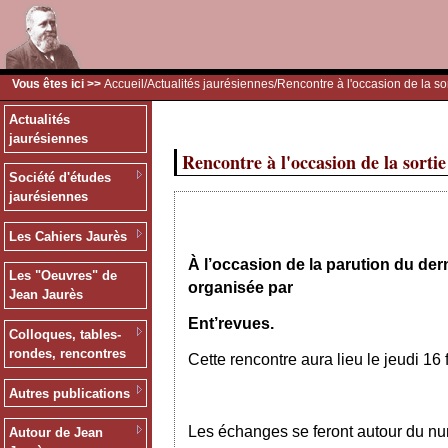
Vous êtes ici >>
Accueil
/
Actualités jaurésiennes
/Rencontre à l'occasion de la so
Actualités
jaurésiennes
Rencontre à l'occasion de la sorti
Société d'études
jaurésiennes
Les Cahiers Jaurès
À l’occasion de la parution du de
Les "Oeuvres" de
organisée par
Jean Jaurès
Ent’revues.
Colloques, tables-
rondes, rencontres
Cette rencontre aura lieu le jeudi 16
Autres publications
Les échanges se feront autour du n
Autour de Jean