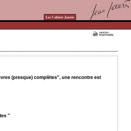
Les Cahiers Jaurès
Ajouté le 14/02/2023 - Auteur : bkermoal
uvres (presque) complètes", une rencontre est
tes ”