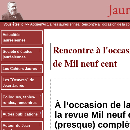
Vous êtes ici >>
Accueil
/
Actualités jaurésiennes
/Rencontre à l'occasion de la so
Actualités
jaurésiennes
Rencontre à l'occas
Société d'études
jaurésiennes
de Mil neuf cent
Les Cahiers Jaurès
Les "Oeuvres" de
Jean Jaurès
Colloques, tables-
À l’occasion de l
rondes, rencontres
la revue Mil neuf
Autres publications
(presque) complèt
Autour de Jean