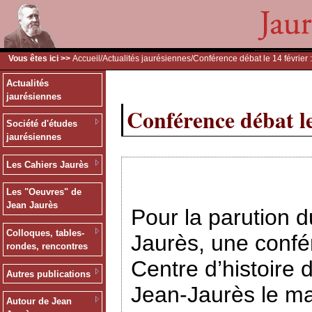
Vous êtes ici >>
Accueil
/
Actualités jaurésiennes
/Conférence débat le 14 février 
Actualités
jaurésiennes
Conférence débat le
Société d'études
jaurésiennes
Les Cahiers Jaurès
Les "Oeuvres" de
Jean Jaurès
Pour la parution
Colloques, tables-
Jaurès, une confé
rondes, rencontres
Centre d’histoire 
Autres publications
Jean-Jaurès le ma
Autour de Jean