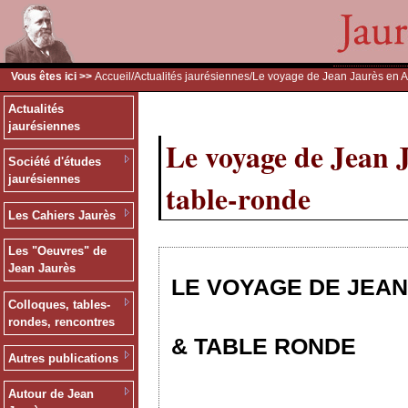
Vous êtes ici >>
Accueil
/
Actualités jaurésiennes
/Le voyage de Jean Jaurès en A
Actualités
jaurésiennes
Le voyage de Jean 
Société d'études
jaurésiennes
table-ronde
Les Cahiers Jaurès
Les "Oeuvres" de
Jean Jaurès
LE VOYAGE DE JEAN
Colloques, tables-
rondes, rencontres
& TABLE RONDE
Autres publications
Autour de Jean