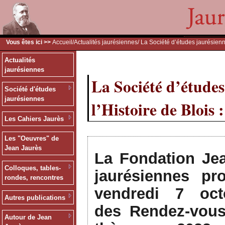
Vous êtes ici >>
Accueil
/
Actualités jaurésiennes
/ La Société d’études jaurésien
Actualités
jaurésiennes
La Société d’étude
Société d'études
jaurésiennes
l’Histoire de Blois 
Les Cahiers Jaurès
Les "Oeuvres" de
Jean Jaurès
La Fondation Jea
Colloques, tables-
jaurésiennes pr
rondes, rencontres
vendredi 7 oc
Autres publications
des Rendez-vous 
Autour de Jean