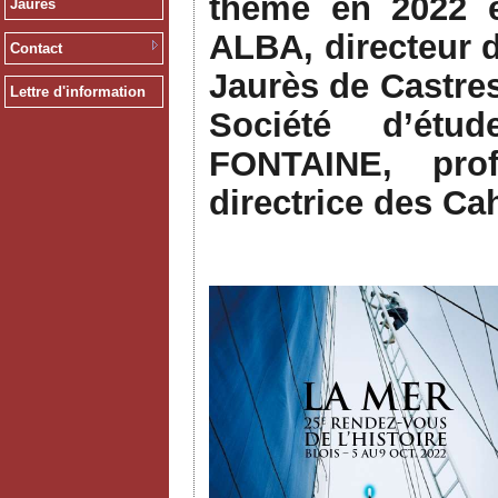
thème en 2022 
Jaurès
ALBA, directeur 
Contact
Jaurès de Castre
Lettre d'information
Société d’étu
FONTAINE, pro
directrice des Ca