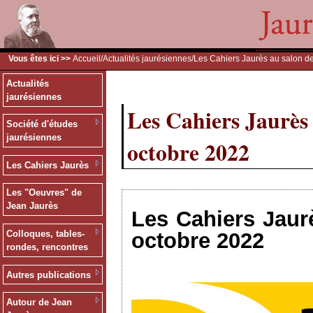
Vous êtes ici >>
Accueil
/
Actualités jaurésiennes
/Les Cahiers Jaurès au salon de
Actualités
jaurésiennes
Les Cahiers Jaurès 
Société d'études
jaurésiennes
octobre 2022
Les Cahiers Jaurès
Les "Oeuvres" de
Jean Jaurès
Les Cahiers Jaurè
octobre 2022
Colloques, tables-
rondes, rencontres
Autres publications
Autour de Jean