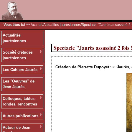
Vous êtes ici >>
Accueil
/
Actualités jaurésiennes
/Spectacle "Jaurès assassiné 2 f
Actualités
jaurésiennes
Spectacle "Jaurès assassiné 2 fois 
Société d'études
jaurésiennes
Création de Pierrette Dupoyet : « Jaurès, 
Les Cahiers Jaurès
Les "Oeuvres" de
Jean Jaurès
Colloques, tables-
rondes, rencontres
Autres publications
Autour de Jean