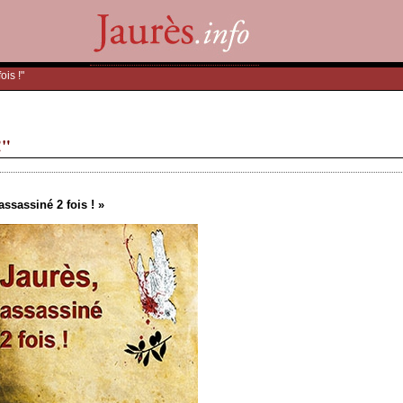
ois !"
!"
assassiné 2 fois ! »