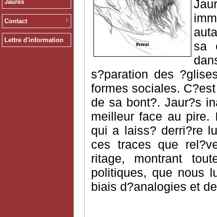
Jaur
Jaurès
imme
Contact
auta
Lettre d'information
sa 
dans
s?paration des ?glises
formes sociales. C?est 
de sa bont?. Jaur?s i
meilleur face au pire.
qui a laiss? derri?re 
ces traces que rel?ve
ritage, montrant tout
politiques, que nous lu
biais d?analogies et d