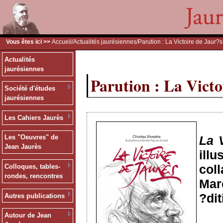
Vous êtes ici >>
Accueil
/
Actualités jaurésiennes
/Parution : La Victoire de Jaur?s
Actualités
jaurésiennes
Parution : La Victo
Société d'études
jaurésiennes
Les Cahiers Jaurès
La 
Les "Oeuvres" de
Jean Jaurès
ill
col
Colloques, tables-
rondes, rencontres
Mar
?dit
Autres publications
Autour de Jean