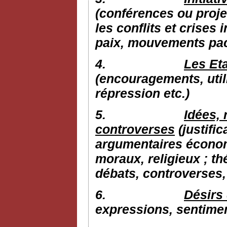
(conférences ou proje
les conflits et crises 
paix, mouvements pacif
4.
Les Eta
(encouragements, utili
répression etc.)
5.
Idées, 
controverses
(justific
argumentaires économi
moraux, religieux ; th
débats, controverses, 
6.
Désirs 
expressions, sentime