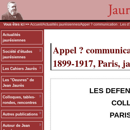
Vous êtes ici >>
Accueil
/
Actualités jaurésiennes
/Appel ? communication : Les d?
Actualités
jaurésiennes
Appel ? communicat
Société d'études
jaurésiennes
1899-1917, Paris, j
Les Cahiers Jaurès
Les "Oeuvres" de
Jean Jaurès
LES DEFEN
Colloques, tables-
COLL
rondes, rencontres
PARIS
Autres publications
Autour de Jean