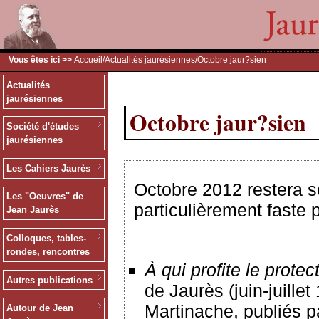
Vous êtes ici >>
Accueil
/
Actualités jaurésiennes
/Octobre jaur?sien
Actualités
jaurésiennes
Octobre jaur?sien
Société d'études
jaurésiennes
Les Cahiers Jaurès
Octobre 2012 restera 
Les "Oeuvres" de
particulièrement faste p
Jean Jaurès
Colloques, tables-
rondes, rencontres
À
qui profite le prote
Autres publications
de Jaurès (juin-juille
Martinache, publiés p
Autour de Jean