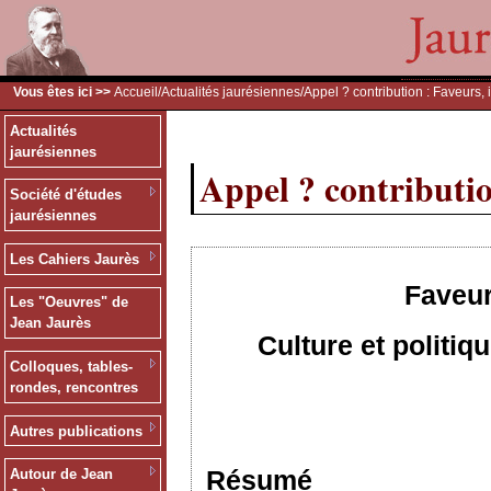
Vous êtes ici >>
Accueil
/
Actualités jaurésiennes
/Appel ? contribution : Faveurs, 
Actualités
jaurésiennes
Appel ? contributio
Société d'études
jaurésiennes
Les Cahiers Jaurès
Faveur
Les "Oeuvres" de
Jean Jaurès
Culture et politi
Colloques, tables-
rondes, rencontres
Autres publications
Résumé
Autour de Jean