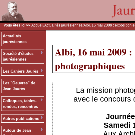
Vous êtes ici >>
Accueil
/
Actualités jaurésiennes
/Albi, 16 mai 2009 : exposition
Actualités
jaurésiennes
Albi, 16 mai 2009 :
Société d'études
jaurésiennes
photographiques
Les Cahiers Jaurès
Les "Oeuvres" de
La mission photo
Jean Jaurès
avec le concours 
Colloques, tables-
rondes, rencontres
Journée
Autres publications
Samedi 1
Autour de Jean
Aux Arch