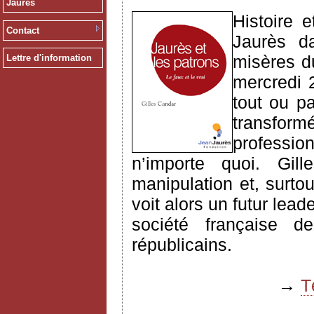
Jaurès
Histoire 
Contact
Jaurès 
misères d
Lettre d'information
mercredi 
tout ou pa
transfo
professio
n’importe quoi. Gill
manipulation et, surtou
voit alors un futur leade
société française 
républicains.
→
T