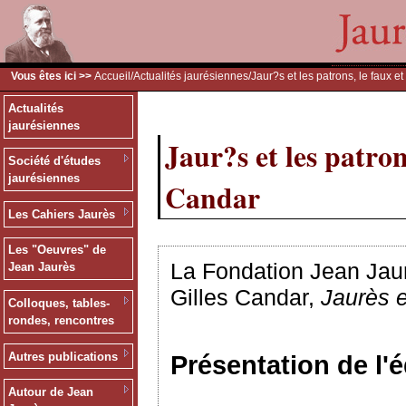
Vous êtes ici >>
Accueil
/
Actualités jaurésiennes
/Jaur?s et les patrons, le faux et
Actualités
jaurésiennes
Jaur?s et les patrons
Société d'études
jaurésiennes
Candar
Les Cahiers Jaurès
Les "Oeuvres" de
La Fondation Jean Jaurè
Jean Jaurès
Gilles Candar,
Jaurès et
Colloques, tables-
rondes, rencontres
Autres publications
Présentation de l'é
Autour de Jean