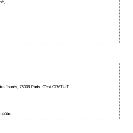
oë,
Ajouté le 31/08/2009 - Auteur : webmaster
étro Jaurès, 75009 Paris. C'est GRATUIT.
héâtre.