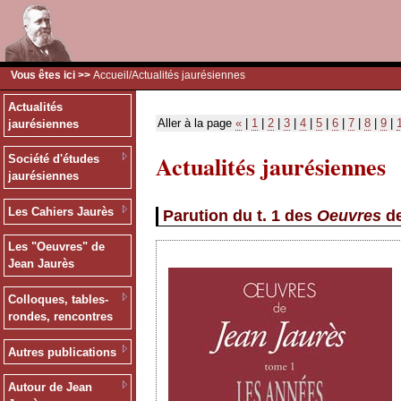
Vous êtes ici >>
Accueil
/Actualités jaurésiennes
Actualités
Aller à la page
«
|
1
|
2
|
3
|
4
|
5
|
6
|
7
|
8
|
9
|
jaurésiennes
Actualités jaurésiennes
Société d'études
jaurésiennes
Les Cahiers Jaurès
Parution du t. 1 des
Oeuvres
de
Les "Oeuvres" de
Jean Jaurès
Colloques, tables-
rondes, rencontres
Autres publications
Autour de Jean