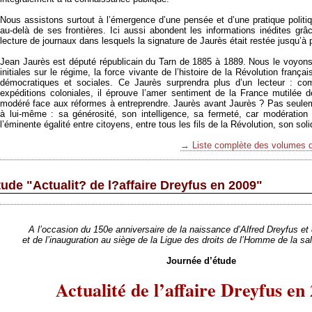
Nous assistons surtout à l’émergence d’une pensée et d’une pratique politi
au-delà de ses frontières. Ici aussi abondent les informations inédites grâ
lecture de journaux dans lesquels la signature de Jaurès était restée jusqu’à 
Jean Jaurès est député républicain du Tarn de 1885 à 1889. Nous le voyon
initiales sur le régime, la force vivante de l’histoire de la Révolution françai
démocratiques et sociales. Ce Jaurès surprendra plus d’un lecteur : co
expéditions coloniales, il éprouve l’amer sentiment de la France mutilée d
modéré face aux réformes à entreprendre. Jaurès avant Jaurès ? Pas seuleme
à lui-même : sa générosité, son intelligence, sa fermeté, car modération
l’éminente égalité entre citoyens, entre tous les fils de la Révolution, son so
→ Liste complète des volumes
ude "Actualit? de l?affaire Dreyfus en 2009"
A l’occasion du 150e anniversaire de la naissance d’Alfred Dreyfus et
et de l’inauguration au siège de la Ligue des droits de l’Homme de la sa
Journée d’étude
Actualité de l’affaire Dreyfus en