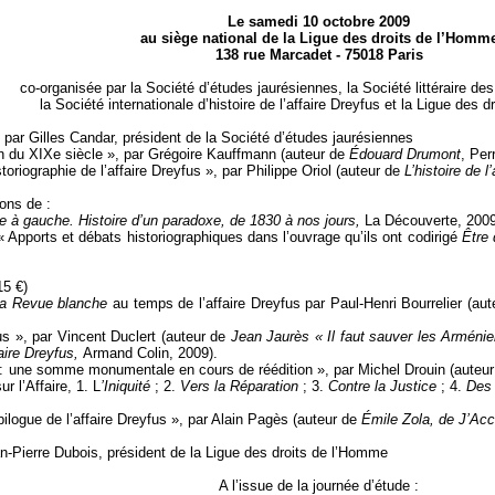
Le samedi 10 octobre 2009
au siège national de la Ligue des droits de l’Homm
138 rue Marcadet - 75018 Paris
co-organisée par la Société d’études jaurésiennes, la Société littéraire de
la Société internationale d’histoire de l’affaire Dreyfus et la Ligue des 
 par Gilles Candar, président de la Société d’études jaurésiennes
fin du XIXe siècle », par Grégoire Kauffmann (auteur de
Édouard Drumont
, Per
oriographie de l’affaire Dreyfus », par Philippe Oriol (auteur de
L’histoire de l
ions de :
e à gauche. Histoire d’un paradoxe, de 1830 à nos jours,
La Découverte, 2009)
Apports et débats historiographiques dans l’ouvrage qu’ils ont codirigé
Être 
15 €)
a Revue blanche
au temps de l’affaire Dreyfus par Paul-Henri Bourrelier (au
s », par Vincent Duclert (auteur de
Jean Jaurès « Il faut sauver les Arméni
aire Dreyfus,
Armand Colin, 2009).
 : une somme monumentale en cours de réédition », par Michel Drouin (auteur
r l’Affaire, 1. L
’Iniquité
; 2.
Vers la Réparation
; 3.
Contre la Justice
; 4.
Des
pilogue de l’affaire Dreyfus », par Alain Pagès (auteur de
Émile Zola, de J’Ac
an-Pierre Dubois, président de la Ligue des droits de l’Homme
A l’issue de la journée d’étude :