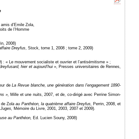
e
s amis d’Emile Zola,
droits de l’Homme
rin, 2008)
’affaire Dreyfus
, Stock, tome 1, 2008 ; tome 2, 2009)
 : « Le mouvement socialiste et ouvrier et l’antisémitisme » ;
dreyfusard, hier et aujourd’hui
», Presses universitaires de Rennes,
teur de
La Revue blanche, une génération dans l’engagement
1890-
ens »,
Mille et une nuits, 2007, et de, co-dirigé avec Perrine Simon-
 de Z
ola au Panthéon, la quatrième affaire Dreyfus,
Perrin, 2008, et
 Juges,
Mémoire du Livre, 2001, 2003, 2007 et 2009).
cuse au Panthéon,
Ed. Lucien Souny, 2008)