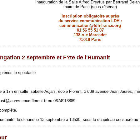
Inauguration de la Salle Alfred Dreyfus par Bertrand Delan
maire de Paris (sous réserve)
Inscription obligatoire auprès
du service communication LDH :
communication@ldh-france.org
01 56 55 51 07
138 rue Marcadet
75018 Paris
ongation 2 septembre et F?te de l'Humanit
prends le spectacle.
e
à 17h en salle Isabelle Adjani, école Florent, 37/39 avenue Jean Jaurès, m
oust@jaures.coursflorent.fr
ou 0674913889
 complète.
Humanité, le
dimanche
13
septembre
à 13h30, sous le chapiteau consacré au t
aur