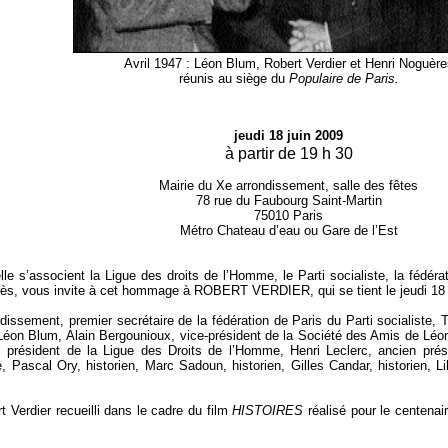
Avril 1947 : Léon Blum, Robert Verdier et Henri Noguère
réunis au siège du
Populaire de Paris.
jeudi 18 juin 2009
à partir de 19 h 30
Mairie du Xe arrondissement, salle des fêtes
78 rue du Faubourg Saint-Martin
75010 Paris
Métro Chateau d’eau ou Gare de l’Est
 s’associent la Ligue des droits de l’Homme, le Parti socialiste, la fédérati
rès, vous invite à cet hommage à ROBERT VERDIER, qui se tient le jeudi 18 ju
ssement, premier secrétaire de la fédération de Paris du Parti socialiste, T
Léon Blum, Alain Bergounioux, vice-président de la Société des Amis de Léo
, président de la Ligue des Droits de l’Homme, Henri Leclerc, ancien prés
 Pascal Ory, historien, Marc Sadoun, historien, Gilles Candar, historien, Li
t Verdier recueilli dans le cadre du film
HISTOIRES
réalisé pour le centenai