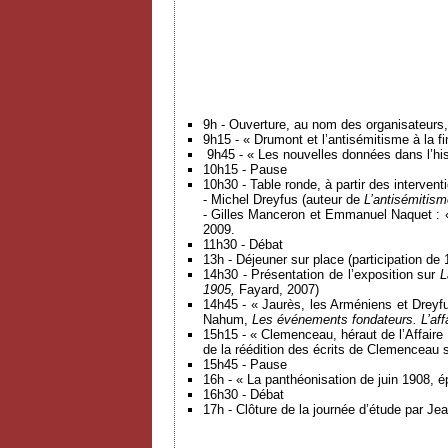
9h - Ouverture, au nom des organisateurs,
9h15 - « Drumont et l’antisémitisme à la 
9h45 - « Les nouvelles données dans l’hist
10h15 - Pause
10h30 - Table ronde, à partir des intervent
- Michel Dreyfus (auteur de
L’antisémitism
- Gilles Manceron et Emmanuel Naquet : « 
2009.
11h30 - Débat
13h - Déjeuner sur place (participation de 
14h30 - Présentation de l’exposition sur
L
1905,
Fayard, 2007)
14h45 - « Jaurès, les Arméniens et Dreyfu
Nahum,
Les événements fondateurs. L’aff
15h15 - « Clemenceau, héraut de l’Affaire
de la réédition des écrits de Clemenceau su
15h45 - Pause
16h - « La panthéonisation de juin 1908, é
16h30 - Débat
17h - Clôture de la journée d’étude par Je