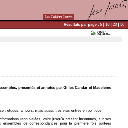
Les Cahiers Jaurès
Résultats par page :
5
|
10
|
20
|
50
Ajouté le 06/10/2009 - Auteur : webmaster
assemblés, présentés et annotés par Gilles Candar et Madeleine
 : études, amours, mais aussi, très vite, entrée en politique.
nformations renouvelées, voire jusqu’à présent inconnues, sur ses
x ensembles de correspondances pour la première fois portées