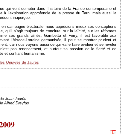
que qui vont compter dans l’histoire de la France contemporaine et
ce à l’exploration approfondie de la presse du Tarn, mais aussi la
présent inaperçue.
s en campagne électorale, nous apprécions mieux ses conceptions
se, qu’il s’agit toujours de conclure, sur la laïcité, sur les réformes
mme ses grands aînés, Gambetta et Ferry, il est favorable aux
evant l’Alsace-Lorraine germanisée, il peut se montrer prudent et
nt, car nous voyons aussi ce qui va le faire évoluer et se révéler
 n’est pas renoncement, et surtout sa passion de la fierté et de
lide et confiant humanisme.
 des
Oeuvres
de Jaurès
Ajouté le 06/10/2009 - Auteur : webmaster
 de Jean Jaurès
lle Alfred Dreyfus
 2009