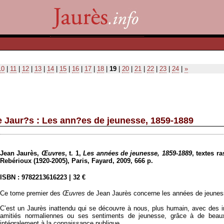
10
|
11
|
12
|
13
|
14
|
15
|
16
|
17
|
18
|
19
|
20
|
21
|
22
|
23
|
24
|
»
 Jaur?s : Les ann?es de jeunesse, 1859-1889
Jean Jaurès,
Œuvres
, t. 1,
Les années de jeunesse
, 1859-1889
,
textes r
Rebérioux (1920-2005),
Paris, Fayard, 2009, 666 p.
ISBN :
9782213616223
| 32 €
Ce tome premier des
Œuvres
de Jean Jaurès concerne les années de jeunesse
C’est un Jaurès inattendu qui se découvre à nous, plus humain, avec des i
amitiés normaliennes ou ses sentiments de jeunesse, grâce à de beau
intégralement à la connaissance publique.