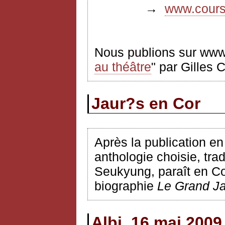
→
www.coursf
Nous publions sur www.
au théâtre
" par Gilles 
Jaur?s en Cor
Après la publication e
anthologie choisie, tr
Seukyung, paraît en Cor
biographie
Le Grand J
Albi, 16 mai 2009