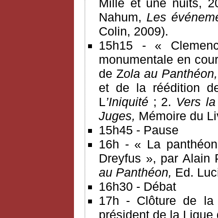
Mille et une nuits, 
Nahum,
Les événemen
Colin, 2009).
15h15 - « Clemenc
monumentale en cours
de Z
ola au Panthéon, 
et de la réédition d
L
’Iniquité
; 2.
Vers l
Juges,
Mémoire du Liv
15h45 - Pause
16h - « La panthéoni
Dreyfus », par Alain
au Panthéon,
Ed. Luc
16h30 - Débat
17h - Clôture de la
président de la Ligue