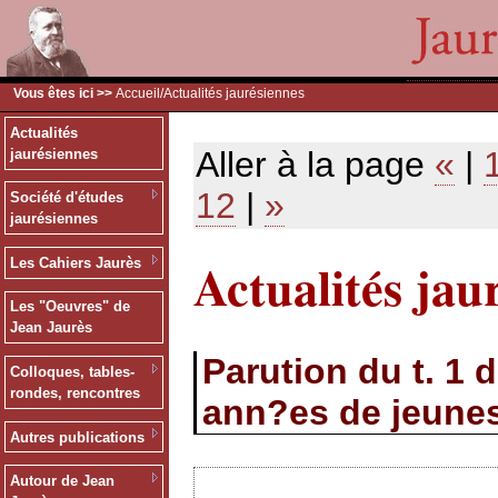
Vous êtes ici >>
Accueil
/Actualités jaurésiennes
Actualités
Aller à la page
«
|
jaurésiennes
12
|
»
Société d'études
jaurésiennes
Actualités jau
Les Cahiers Jaurès
Les "Oeuvres" de
Jean Jaurès
Parution du t. 1 
Colloques, tables-
rondes, rencontres
ann?es de jeunes
Autres publications
Autour de Jean