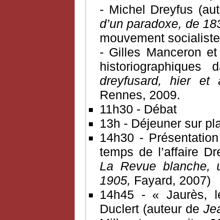
- Michel Dreyfus (au
d’un paradoxe, de 18
mouvement socialiste e
- Gilles Manceron e
historiographiques 
dreyfusard, hier et
Rennes, 2009.
11h30 - Débat
13h - Déjeuner sur pla
14h30 - Présentation
temps de l’affaire Dr
La Revue blanche, 
1905,
Fayard, 2007)
14h45 - « Jaurès, l
Duclert (auteur de
Je