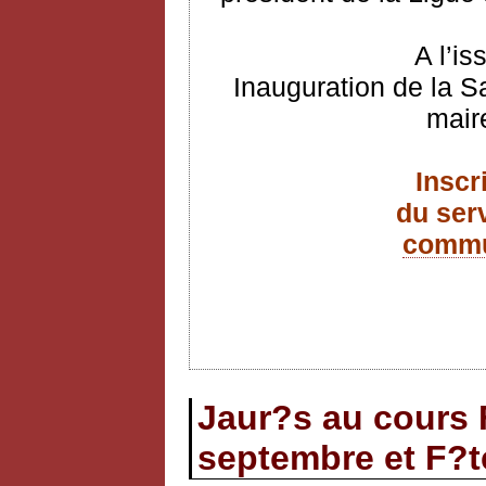
A l’is
Inauguration de la S
mair
Inscr
du ser
commu
Jaur?s au cours F
septembre et F?t