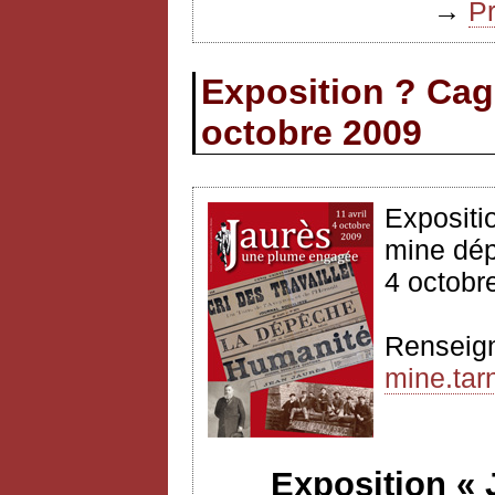
→
P
Exposition ? Cag
octobre 2009
Expositi
mine dép
4 octobr
Renseig
mine.tarn
Exposition «