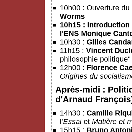
10h00 : Ouverture du
Worms
10h15 : Introduction
l'ENS
Monique Cant
10h30 :
Gilles Canda
11h15 :
Vincent Ducl
philosophie politique"
12h00 :
Florence Ca
Origines du socialis
Après-midi : Polit
d'Arnaud François
14h30 :
Camille Riqu
l'
Essai
et
Matière et 
15h15 :
Bruno Anton