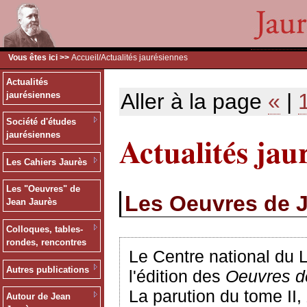
Vous êtes ici >>
Accueil
/Actualités jaurésiennes
Actualités
Aller à la page
«
|
jaurésiennes
Société d'études
Actualités jau
jaurésiennes
Les Cahiers Jaurès
Les "Oeuvres" de
Les Oeuvres de 
Jean Jaurès
Colloques, tables-
rondes, rencontres
Le Centre national du 
Autres publications
l'édition des
Oeuvres d
La parution du tome II,
Autour de Jean