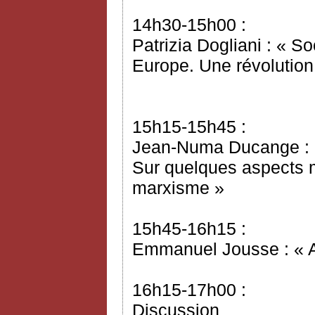
14h30-15h00 :
Patrizia Dogliani : « S
Europe. Une révolution
15h15-15h45 :
Jean-Numa Ducange : « 
Sur quelques aspects 
marxisme »
15h45-16h15 :
Emmanuel Jousse : « A
16h15-17h00 :
Discussion