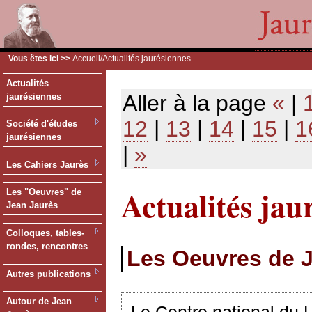
Vous êtes ici >>
Accueil
/Actualités jaurésiennes
Actualités
Aller à la page
«
|
jaurésiennes
12
|
13
|
14
|
15
|
1
Société d'études
jaurésiennes
|
»
Les Cahiers Jaurès
Actualités jau
Les "Oeuvres" de
Jean Jaurès
Colloques, tables-
rondes, rencontres
Les Oeuvres de 
Autres publications
Autour de Jean