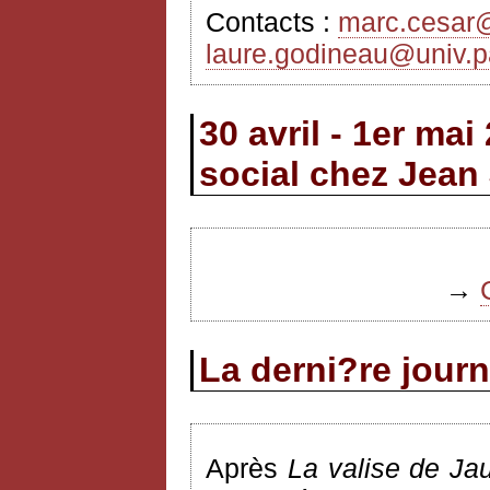
Contacts :
marc.cesar@
laure.godineau@univ.pa
30 avril - 1er ma
social chez Jean
→
La derni?re jour
Après
La valise de Ja