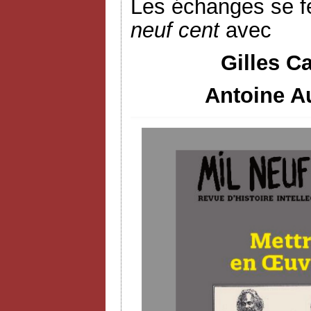
Les échanges se f
neuf cent
avec
Gilles C
Antoine Au