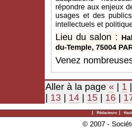
répondre aux enjeux de
usages et des public
intellectuels et politiq
Lieu du salon :
Ha
du-Temple, 75004 PA
Venez nombreuses
Aller à la page
«
|
1
|
13
|
14
|
15
|
16
|
1
Rédacteurs
Haut
© 2007 - Sociét