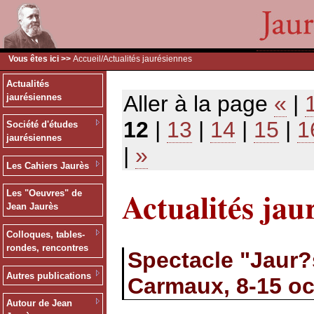
Vous êtes ici >>
Accueil
/Actualités jaurésiennes
Actualités
Aller à la page
«
|
jaurésiennes
12
|
13
|
14
|
15
|
1
Société d'études
jaurésiennes
|
»
Les Cahiers Jaurès
Actualités jau
Les "Oeuvres" de
Jean Jaurès
Colloques, tables-
rondes, rencontres
Spectacle "Jaur?s
Autres publications
Carmaux, 8-15 oc
Autour de Jean