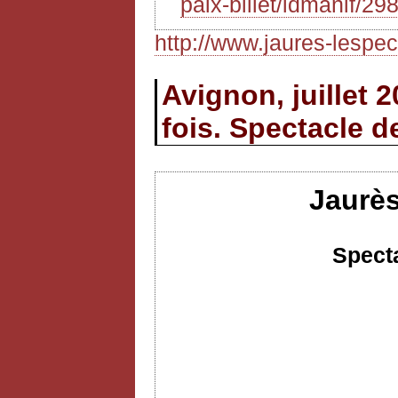
paix-billet/idmanif/29
http://www.jaures-lespect
Avignon, juillet 
fois. Spectacle d
Jaurès
Specta