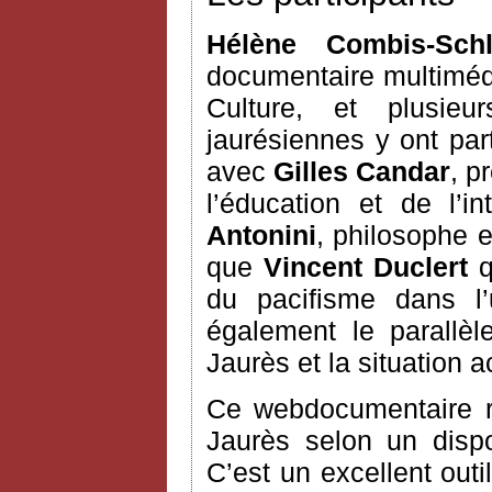
Hélène Combis-Sch
documentaire multimédi
Culture, et plusie
jaurésiennes y ont part
avec
Gilles Candar
, p
l’éducation et de l’i
Antonini
, philosophe e
que
Vincent Duclert
q
du pacifisme dans l’
également le parallè
Jaurès et la situation a
Ce webdocumentaire ra
Jaurès selon un dispos
C’est un excellent outil