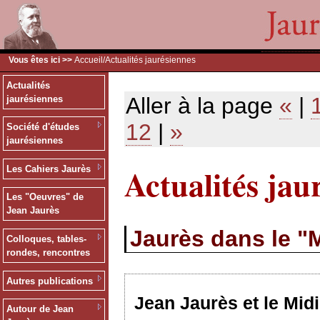
Vous êtes ici >>
Accueil
/Actualités jaurésiennes
Actualités
Aller à la page
«
|
jaurésiennes
12
|
»
Société d'études
jaurésiennes
Actualités jau
Les Cahiers Jaurès
Les "Oeuvres" de
Jean Jaurès
Jaurès dans le "M
Colloques, tables-
rondes, rencontres
Autres publications
Jean Jaurès et le Midi
Autour de Jean