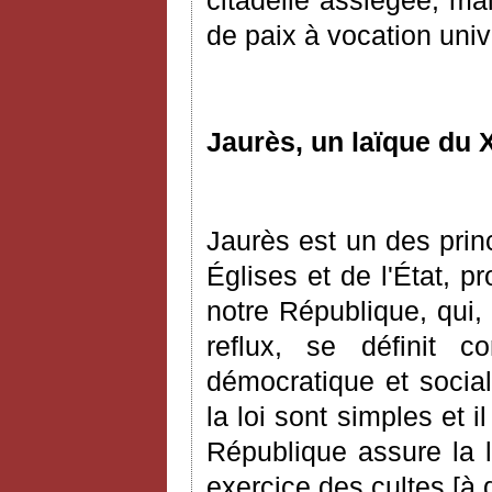
de paix à vocation univ
Jaurès, un laïque du 
Jaurès est un des prin
É
glises et de l'
É
tat, p
notre République, qui,
reflux, se définit c
démocratique et social
la loi sont simples et i
République assure la li
exercice des cultes
[
à 