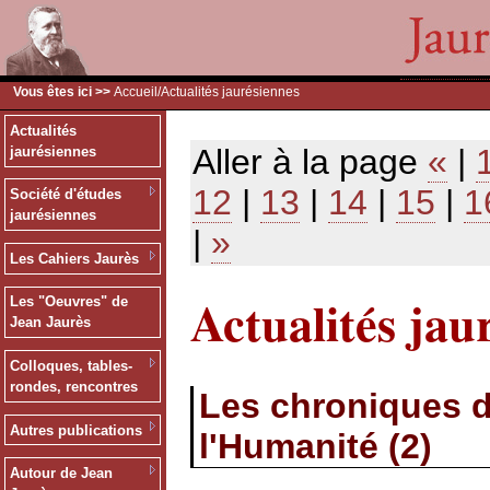
Vous êtes ici >>
Accueil
/Actualités jaurésiennes
Actualités
Aller à la page
«
|
jaurésiennes
12
|
13
|
14
|
15
|
1
Société d'études
jaurésiennes
|
»
Les Cahiers Jaurès
Actualités jau
Les "Oeuvres" de
Jean Jaurès
Colloques, tables-
rondes, rencontres
Les chroniques d
Autres publications
l'Humanité (2)
Autour de Jean