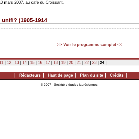
10 mars 2007, au café du Croissant.
e unifi? (1905-1914
>> Voir le programme complet <<
11
|
12
|
13
|
14
|
15
|
16
|
17
|
18
|
19
|
20
|
21
|
22
|
23
|
24
|
Rédacteurs
Haut de page
Plan du site
Crédits
© 2007 - Société d'études jaurésiennes.