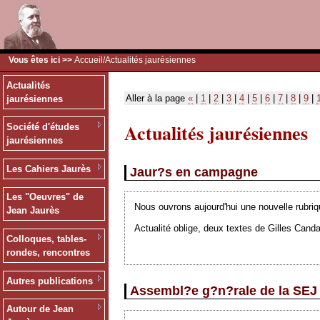
Vous êtes ici >>
Accueil
/Actualités jaurésiennes
Actualités
Aller à la page
«
|
1
|
2
|
3
|
4
|
5
|
6
|
7
|
8
|
9
|
jaurésiennes
Actualités jaurésiennes
Société d'études
jaurésiennes
Les Cahiers Jaurès
Jaur?s en campagne
Les "Oeuvres" de
Nous ouvrons aujourd'hui une nouvelle rubriq
Jean Jaurès
Actualité oblige, deux textes de Gilles Canda
Colloques, tables-
rondes, rencontres
Autres publications
Assembl?e g?n?rale de la SEJ
Autour de Jean