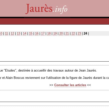
10
|
11
|
12
|
13
|
14
|
15
|
16
|
17
|
18
|
19
|
20
|
21
|
22
|
23
|
24
|
ue "Etudes", destinée à accueillir des travaux autour de Jean Jaurès.
r et Alain Boscus reviennent sur l'utilisation de la figure de Jaurès durant la 
>>
Consulter les articles
<<