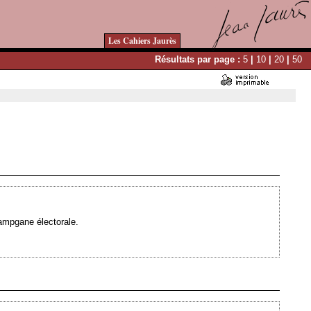
Les Cahiers Jaurès
Résultats par page :
5
|
10
|
20
|
50
Ajouté le 16/07/2007 - Auteur : webmaster
campgane électorale.
Ajouté le 15/02/2007 - Auteur : webmaster