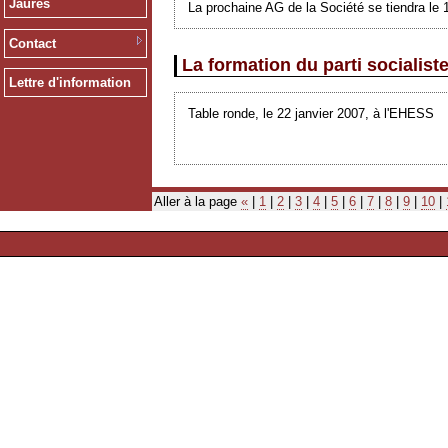
Jaurès
La prochaine AG de la Société se tiendra le 
Contact
La formation du parti socialist
Lettre d'information
Table ronde, le 22 janvier 2007, à l'EHESS
Aller à la page
«
|
1
|
2
|
3
|
4
|
5
|
6
|
7
|
8
|
9
|
10
|