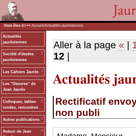
Vous êtes ici >>
Accueil
/Actualités jaurésiennes
Actualités
Aller à la page
«
|
jaurésiennes
12
|
Société d'études
jaurésiennes
Actualités jau
Les Cahiers Jaurès
Les "Oeuvres" de
Jean Jaurès
Rectificatif env
Colloques, tables-
rondes, rencontres
non publi
Autres publications
Autour de Jean