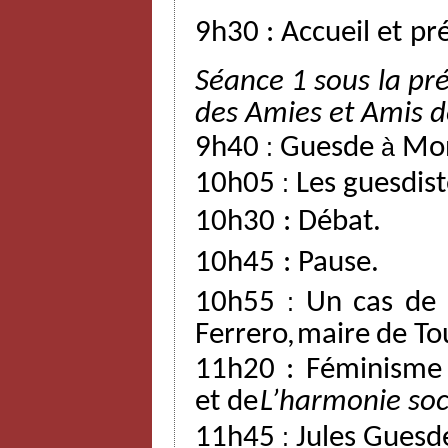
9h30
:
Accueil
et
pr
Séance 1 sous la pré
des
Amies
et
Amis
d
9h40
:
Guesde
à
Mon
10h05
:
Les guesdist
10h30
:
Débat.
10h45
:
Pause.
10h55
:
Un
cas
de
Ferrero,
maire
de
To
11h20 : Féminisme
et
de
L’harmonie
soc
11h45
:
Jules Guesd