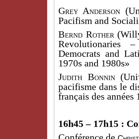
Grey Anderson (
Un
Pacifism and Social
Bernd Rother
(Willy
Revolutionaries 
Democrats and Lati
1970s and 1980s»
Judith Bonnin (
Uni
pacifisme dans le dis
français des années
16h45 – 17h15 : Co
Conférence de
Chris