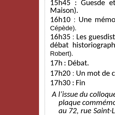
15h45
:
Guesde
e
Maison).
16h10
:
Une mémoi
Cépède).
16h35
:
Les
guesdis
débat
historiograp
Robert).
17h
:
Débat.
17h20
:
Un mot de c
17h30
:
Fin
A l’issue
du
colloqu
plaque
commémo
au
72,
rue
Saint-L