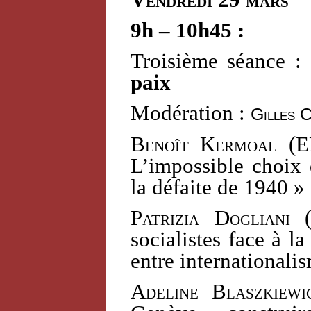
Vendredi 29 mars
9h – 10h45 :
Troisième séance :
paix
Modération :
Gilles 
Benoît Kermoal
(EH
L’impossible choix 
la défaite de 1940 »
Patrizia Dogliani
(
socialistes face à l
entre internationali
Adeline Blaszkiewi