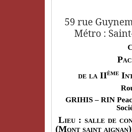
59 rue Guyneme
Métro : Saint
C
Pac
ème
de la II
Int
Rou
GRIHIS
– RIN Peace
Soci
Lieu : salle de con
(Mont saint aignan)