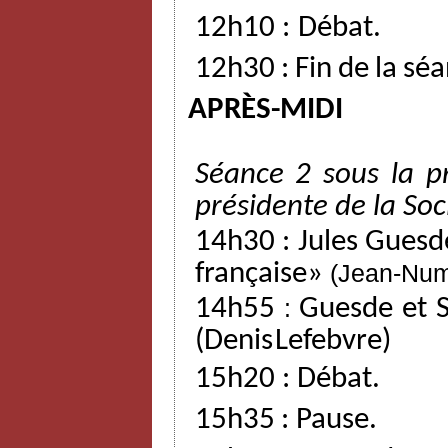
12h10
:
Débat.
12h30
:
Fin
de
la
séa
APRÈS-MIDI
Séance
2
sous
la
p
présidente
de
la
Soc
14h30
:
Jules
Guesd
française»
(Jean-Nu
14h55
:
Guesde
et
(Denis
Lefebvre)
15h20
:
Débat.
15h35
:
Pause.