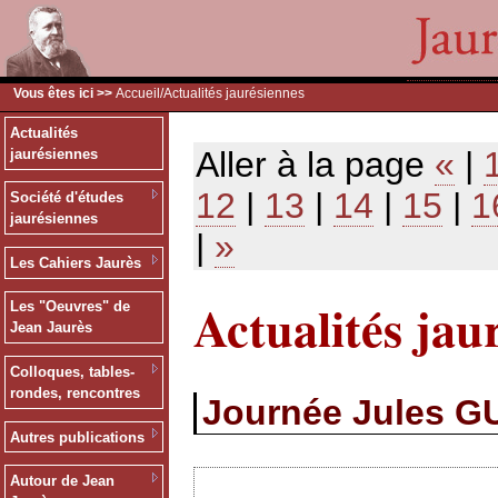
Vous êtes ici >>
Accueil
/Actualités jaurésiennes
Actualités
Aller à la page
«
|
jaurésiennes
12
|
13
|
14
|
15
|
1
Société d'études
jaurésiennes
|
»
Les Cahiers Jaurès
Actualités jau
Les "Oeuvres" de
Jean Jaurès
Colloques, tables-
rondes, rencontres
Journée Jules G
Autres publications
Autour de Jean