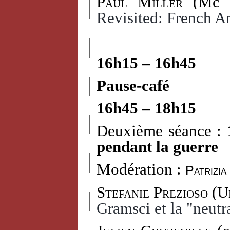
Paul Miller
(Mc D
Revisited: French An
16h15 – 16h45
Pause-café
16h45 – 18h15
Deuxième séance :
pendant la guerre
Modération :
Patrizia
Stefanie Prezioso
(Un
Gramsci et la "neutra