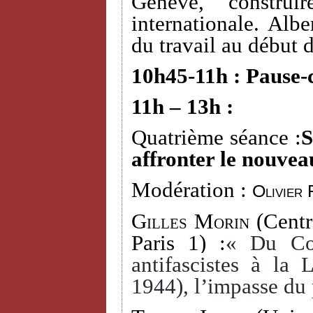
Genève, construi
internationale. Alb
du travail au début 
10h45-11h : Pause-
11h – 13h :
Quatrième séance :
S
affronter le nouvea
Modération :
Olivier 
Gilles Morin
(Centr
Paris 1) :
« Du Com
antifascistes à la
1944), l’impasse du 