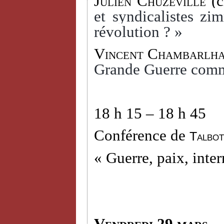
Julien Chuzeville
(c
et syndicalistes zi
révolution ? »
Vincent Chambarlh
Grande Guerre comm
18 h 15 – 18 h 45
Conférence de
Talbot
« Guerre, paix, inter