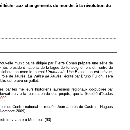
à réfléchir aux changements du monde, à la révolution du
Ajouté le 18/02/2009 - Auteur : webmaster
uvelle municipalité dirigée par Pierre Cohen prépare une série de
mte, président national de la Ligue de l'enseignement et maître de
ollaboration avec le journal
L'Humanité
. Une Exposition est prévue,
e rôle de Jaurès,
La Valise de Jaurès
, écrite par Bruno Fuligni, sera
ic est prévu en juillet.
tés par les meilleurs historiens jaurésiens régionaux co-publiée par
rait suivre la réalisation de ces projets, que la Société d'études
2009
.
ecteur du Centre national et musée Jean Jaurès de Castres, Hugues
l-octobre 2009).
stoire vivante à Montreuil (93).