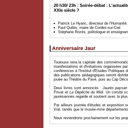
20 h30/ 23h : Soirée-débat : L'actual
XXIe siècle ?
Patrick Le Hyaric, directeur de l'Humanité.
Paul Quilès, maire de Cordes-sur-Ciel.
Stéphane Rozès, politologue et enseignan
Anniversaire Jaur
Toulouse sera la capitale des commémoratio
manifestations et d'initiatives organisées p
conférences à l'Institut d'Etudes Politiques 
des publications pédagogiques seront distri
jouée au Théâtre du Pavé, puis au Cap Décou
Deux livres sont annoncés :
Jaurès paysan
Privat et
La Dépêche du Midi
. Un comité sc
jaurésiennes regarde et soutient avec la pl
Par ailleurs journée d'études et exposition
Vial, tandis que le musée-mine département
Nous reviendrons prochainement sur les projet