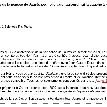
ité de la pensée de Jaurès peut-elle aider aujourd'hui la gauche 
t à Sciences-Po, Paris.
ns du 150e anniversaire de la naissance de Jaurès en septembre 2009. La no
ar un comité
ad hoc
dont l'animation a été confiée à l'avocat Jean-Michel Duco
de Toulouse. Deux colloques sont prévus en avril-mai, l'un à l'IEP, l'autre en c
buées dans les écoles. Une pièce de théâtre avec Jean-Claude Drouot dans l
verte dans le Tarn et à la Fête de
L'Humanité
en septembre. Un grand bal publ
par Rémy Pech et
Jaurès à La Dépêche
: une large série d'articles présen
ientifique placé sous la double présidence du Maire et de Rolande Trempé dev
us grande sympathie. Tous les renseignements sont donnés sur le site
Jaurès 
 se préparent à Castres pour octobre 2009, sous la conduite du nouveau dir
al monte une exposition,
Jaurès, une plume engagée
à Cagnac-les-Mines (avri
s de la Société, en liaison avec la Fondation Jean Jaurès et le musée de l'Hi