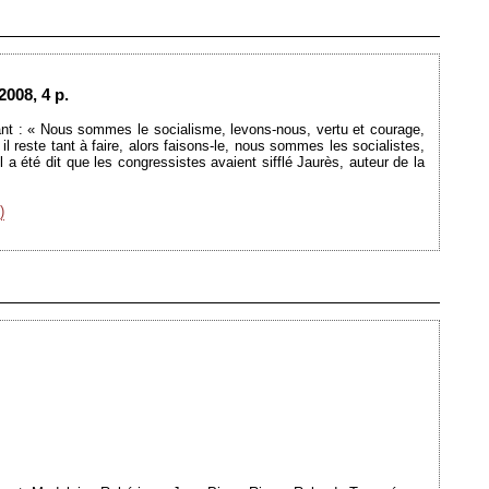
Ajouté le 21/01/2009 - Auteur : webmaster
2008, 4 p.
nt : « Nous sommes le socialisme, levons-nous, vertu et courage,
il reste tant à faire, alors faisons-le, nous sommes les socialistes,
 a été dit que les congressistes avaient sifflé Jaurès, auteur de la
)
Ajouté le 03/11/2008 - Auteur : webmaster