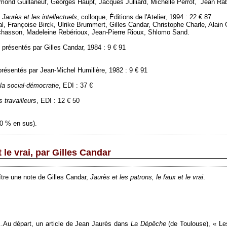
mond Guillaneuf, Georges Haupt, Jacques Julliard, Michelle Perrot, Jean Ra
Jaurès et les intellectuels
, colloque, Éditions de l'Atelier, 1994 : 22 € 87
l, Françoise Birck, Ulrike Brummert, Gilles Candar, Christophe Charle, Alain
ochasson, Madeleine Rebérioux, Jean-Pierre Rioux, Shlomo Sand.
t présentés par Gilles Candar, 1984 : 9 € 91
 présentés par Jean-Michel Humilière, 1982 : 9 € 91
 la social-démocratie
, EDI : 37 €
s travailleurs
, EDI : 12 € 50
10 % en sus).
t le vrai, par Gilles Candar
ître une note de Gilles Candar,
Jaurès et les patrons, le faux et le vrai
.
….Au départ, un article de Jean Jaurès dans
La Dépêche
(de Toulouse), « Le