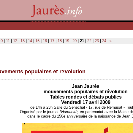
10
|
11
|
12
|
13
|
14
|
15
|
16
|
17
|
18
|
19
|
20
|
21
|
22
|
23
|
24
|
»
uvements populaires et r?volution
Jean Jaurès
mouvements populaires et révolution
Tables rondes et débats publics
Vendredi 17 avril 2009
de 14h à 23h Salle du Sénéchal - 17, rue de Rémusat - Tou
Organisé par le journal
l'Humanité,
en partenariat avec la Mairie d
dans le cadre du 150e anniversaire de la naissance de Jean 