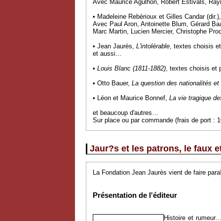
Avec Maurice Agulhon, Robert Estivals, Ray
• Madeleine Rebérioux et Gilles Candar (dir.),
Avec Paul Aron, Antoinette Blum, Gérard Baa
Marc Martin, Lucien Mercier, Christophe Pr
• Jean Jaurès,
L'intolérable
, textes choisis e
et aussi…
•
Louis Blanc (1811-1882)
, textes choisis et
• Otto Bauer,
La question des nationalités et
• Léon et Maurice Bonnef,
La vie tragique de
et beaucoup d'autres…
Sur place ou par commande (frais de port : 
Jaur?s et les patrons, le faux e
La Fondation Jean Jaurès vient de faire para
Présentation de l'éditeur
Histoire et rumeur