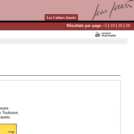
Les Cahiers Jaurès
Résultats par page :
5
|
10
|
20
|
50
Ajouté le 02/04/2009 - Auteur : webmaster
louse
e Toulouse,
Jaurès.