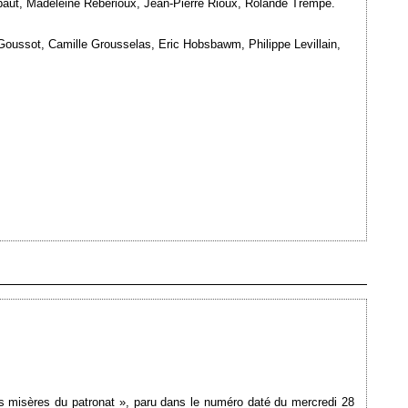
baut, Madeleine Rebérioux, Jean-Pierre Rioux, Rolande Trempé.
 Goussot, Camille Grousselas, Eric Hobsbawm, Philippe Levillain,
Ajouté le 31/10/2008 - Auteur : webmaster
s misères du patronat », paru dans le numéro daté du mercredi 28