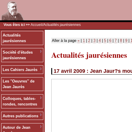
Vous êtes ici >>
Accueil
/Actualités jaurésiennes
Actualités
Aller à la page
«
|
1
|
2
|
3
|
4
|
5
|
6
|
7
|
8
|
9
|
jaurésiennes
Actualités jaurésiennes
Société d'études
jaurésiennes
Les Cahiers Jaurès
17 avril 2009 : Jean Jaur?s mo
Les "Oeuvres" de
Jean Jaurès
Colloques, tables-
rondes, rencontres
Autres publications
Autour de Jean