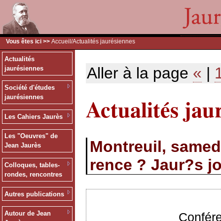
Vous êtes ici >>
Accueil
/Actualités jaurésiennes
Actualités
Aller à la page
«
|
jaurésiennes
Société d'études
Actualités jau
jaurésiennes
Les Cahiers Jaurès
Les "Oeuvres" de
Montreuil, samed
Jean Jaurès
rence ? Jaur?s jo
Colloques, tables-
rondes, rencontres
Autres publications
Autour de Jean
Confér