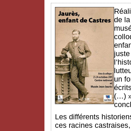
Réali
de la
musé
collo
enfan
juste
l’his
lutte
un f
écrit
(…) 
conc
Les différents historien
ces racines castraises,