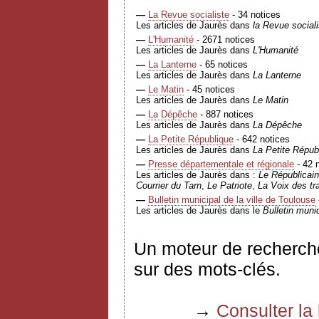
—
La Revue socialiste
- 34 notices
Les articles de Jaurès dans
la Revue sociali
—
L'Humanité
- 2671 notices
Les articles de Jaurès dans
L'Humanité
—
La Lanterne
- 65 notices
Les articles de Jaurès dans
La Lanterne
—
Le Matin
- 45 notices
Les articles de Jaurès dans
Le Matin
—
La Dépêche
- 887 notices
Les articles de Jaurès dans
La Dépêche
—
La Petite République
- 642 notices
Les articles de Jaurès dans
La Petite Répub
—
Presse départementale et régionale
- 42 
Les articles de Jaurès dans :
Le Républicain
Courrier du Tarn
,
Le Patriote
,
La Voix des tra
—
Bulletin municipal de la ville de Toulouse
Les articles de Jaurès dans le
Bulletin munic
Un moteur de recherch
sur des mots-clés.
→
Consulter la 