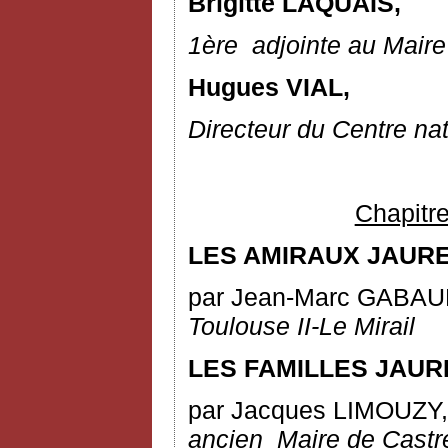
Brigitte LAQUAIS,
1
ère
adjointe au Maire
Hugues VIAL,
Directeur du Centre na
Chapitre
LES AMIRAUX JAURE
par Jean-Marc GABA
Toulouse II-Le Mirail
LES FAMILLES JAUR
par Jacques LIMOUZY
ancien
M
aire de Castr