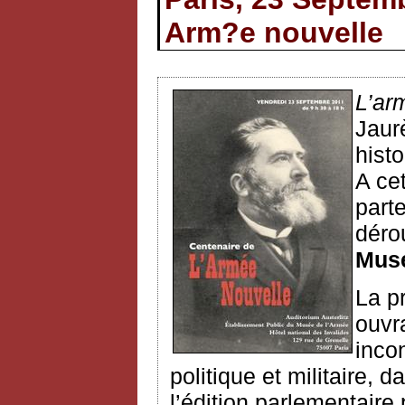
Arm?e nouvelle
L’ar
Jaur
histo
A ce
part
déro
Musé
La p
ouvr
inco
politique et militaire, 
l’édition parlementair