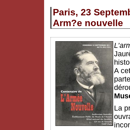
Paris, 23 Septem
Arm?e nouvelle
L’ar
Jaur
histo
A ce
part
déro
Musé
La p
ouvr
inco