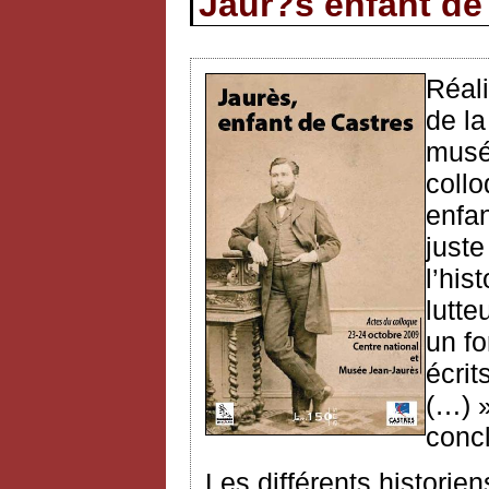
Jaur?s enfant de
Réali
de la
musé
collo
enfan
juste
l’his
lutte
un f
écrit
(…) 
conc
Les différents historien