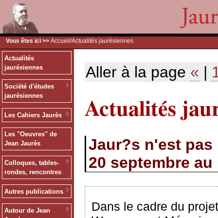
Vous êtes ici >>
Accueil
/Actualités jaurésiennes
Actualités
Aller à la page
«
|
jaurésiennes
Société d'études
Actualités jau
jaurésiennes
Les Cahiers Jaurès
Les "Oeuvres" de
Jaur?s n'est pas 
Jean Jaurès
20 septembre au 
Colloques, tables-
rondes, rencontres
Autres publications
Dans le cadre du proje
Autour de Jean