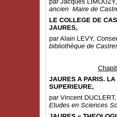
par Jacques LIMOUZY
ancien
M
aire de Castr
LE COLLEGE DE CA
JAURES,
par Alain LEVY,
Conser
bibliothèque de Castre
Chapit
JAURES A PARIS. L
SUPERIEURE,
par Vincent DUCLERT
Etudes en Sciences So
JAURES « THEOLOGI