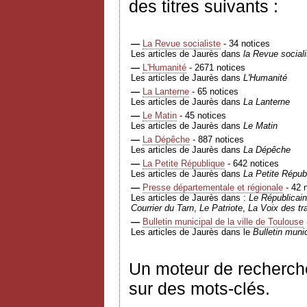
des titres suivants :
—
La Revue socialiste
- 34 notices
Les articles de Jaurès dans
la Revue sociali
—
L'Humanité
- 2671 notices
Les articles de Jaurès dans
L'Humanité
—
La Lanterne
- 65 notices
Les articles de Jaurès dans
La Lanterne
—
Le Matin
- 45 notices
Les articles de Jaurès dans
Le Matin
—
La Dépêche
- 887 notices
Les articles de Jaurès dans
La Dépêche
—
La Petite République
- 642 notices
Les articles de Jaurès dans
La Petite Répub
—
Presse départementale et régionale
- 42 
Les articles de Jaurès dans :
Le Républicain
Courrier du Tarn
,
Le Patriote
,
La Voix des tra
—
Bulletin municipal de la ville de Toulouse
Les articles de Jaurès dans le
Bulletin munic
Un moteur de recherch
sur des mots-clés.