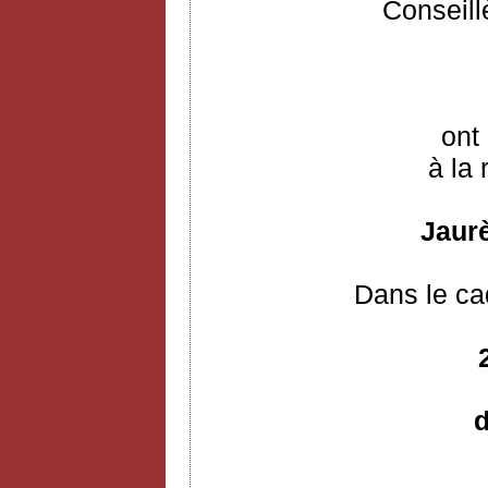
Conseill
ont 
à la 
Jaurè
Dans le ca
d