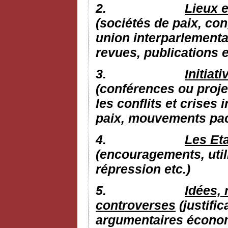
2.
Lieux e
(sociétés de paix, con
union interparlementai
revues, publications e
3.
Initiat
(conférences ou proje
les conflits et crises 
paix, mouvements pacif
4.
Les Eta
(encouragements, utili
répression etc.)
5.
Idées, 
controverses
(justific
argumentaires économi