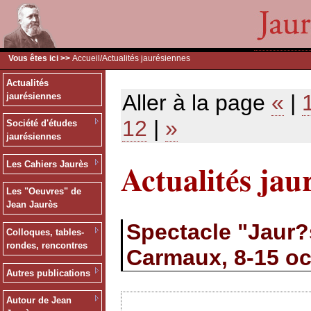
Vous êtes ici >>
Accueil
/Actualités jaurésiennes
Actualités
Aller à la page
«
|
jaurésiennes
12
|
»
Société d'études
jaurésiennes
Actualités jau
Les Cahiers Jaurès
Les "Oeuvres" de
Jean Jaurès
Spectacle "Jaur?s
Colloques, tables-
rondes, rencontres
Carmaux, 8-15 oc
Autres publications
Autour de Jean