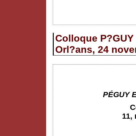
Colloque P?GU
Orl?ans, 24 nov
PÉGUY 
C
11,