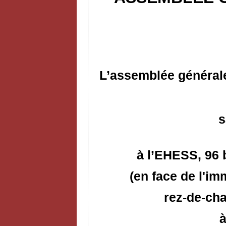
L’assemblée générale
s
à l’EHESS,
96 
(en face de l'im
rez-de-cha
à