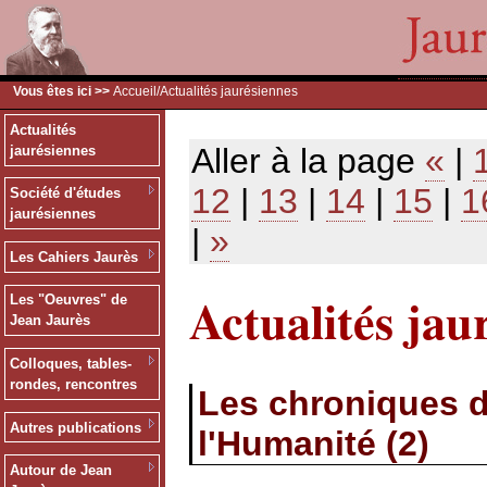
Vous êtes ici >>
Accueil
/Actualités jaurésiennes
Actualités
Aller à la page
«
|
jaurésiennes
12
|
13
|
14
|
15
|
1
Société d'études
jaurésiennes
|
»
Les Cahiers Jaurès
Actualités jau
Les "Oeuvres" de
Jean Jaurès
Colloques, tables-
rondes, rencontres
Les chroniques d
Autres publications
l'Humanité (2)
Autour de Jean