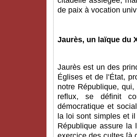
de paix à vocation univ
Jaurès, un laïque du 
Jaurès est un des prin
É
glises et de l'
É
tat, p
notre République, qui,
reflux, se définit c
démocratique et social
la loi sont simples et i
République assure la li
exercice des cultes
[
à 