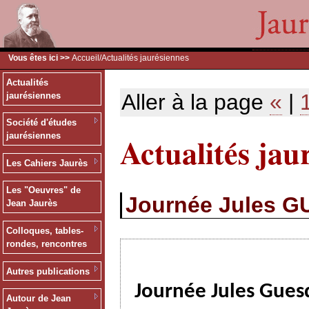
Vous êtes ici >>
Accueil
/Actualités jaurésiennes
Actualités
Aller à la page
«
|
jaurésiennes
Société d'études
Actualités jau
jaurésiennes
Les Cahiers Jaurès
Les "Oeuvres" de
Journée Jules G
Jean Jaurès
Colloques, tables-
rondes, rencontres
Autres publications
Journée Jules Gue
Autour de Jean