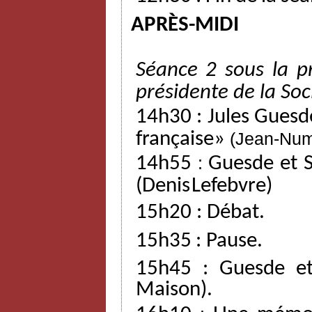
APRÈS-MIDI
Séance
2
sous
la
p
présidente
de
la
Soc
14h30
:
Jules
Guesd
française»
(Jean-Nu
14h55
:
Guesde
et
(Denis
Lefebvre)
15h20
:
Débat.
15h35
:
Pause.
15h45
:
Guesde
e
Maison).