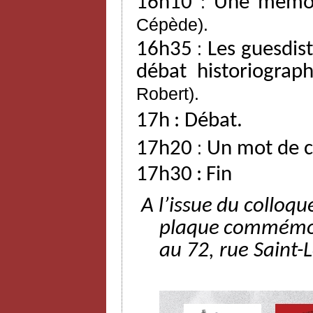
16h10
:
Une mémoi
Cépède).
16h35
:
Les
guesdis
débat
historiograp
Robert).
17h
:
Débat.
17h20
:
Un mot de c
17h30
:
Fin
A l’issue
du
colloqu
plaque
commémo
au
72,
rue
Saint-L