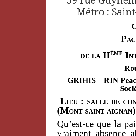
Métro : Saint
C
Pac
ème
de la II
Int
Rou
GRIHIS
– RIN Peace
Soci
Lieu : salle de con
(Mont saint aignan)
Qu’est-ce que la pai
vraiment absence a