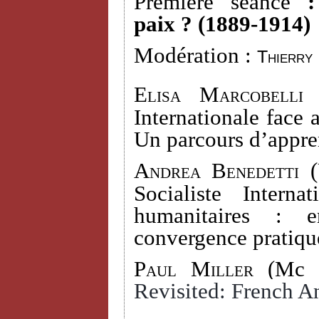
Première séance
paix ? (1889-1914)
Modération :
Thierry
Elisa Marcobelli 
Internationale face 
Un parcours d’appre
Andrea Benedetti (
Socialiste Interna
humanitaires : e
convergence pratiqu
Paul Miller
(Mc D
Revisited: French An