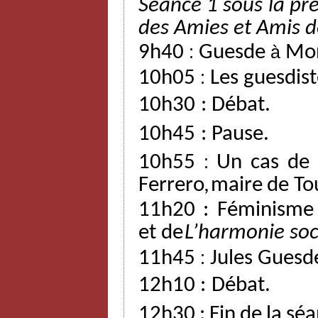
Séance 1 sous la pré
des
Amies
et
Amis
d
9h40
:
Guesde
à
Mon
10h05
:
Les guesdist
10h30
:
Débat.
10h45
:
Pause.
10h55
:
Un
cas
de
Ferrero,
maire
de
To
11h20 : Féminisme
et
de
L’harmonie
soc
11h45
:
Jules Guesd
12h10
:
Débat.
12h30
:
Fin
de
la
séa