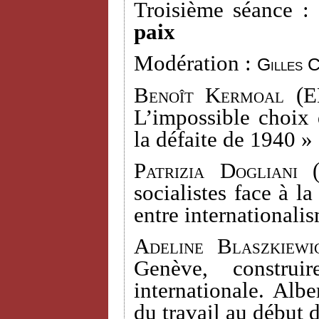
Troisième séance :
paix
Modération :
Gilles 
Benoît Kermoal
(EH
L’impossible choix 
la défaite de 1940 »
Patrizia Dogliani
(
socialistes face à l
entre internationali
Adeline Blaszkiewi
Genève, construi
internationale. Alb
du travail au début 