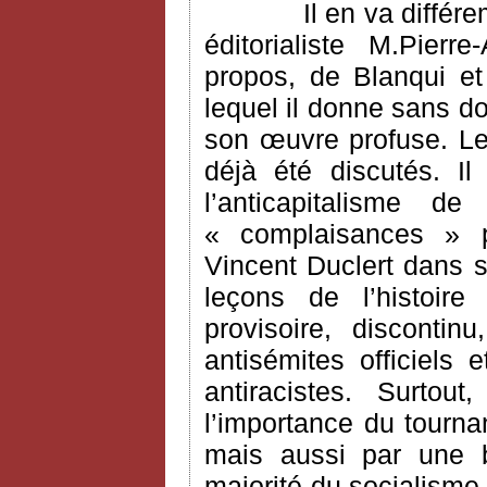
Il en va différ
éditorialiste M.Pier
propos, de Blanqui e
lequel il donne sans do
son œuvre profuse. Le
déjà été discutés. I
l’anticapitalisme 
« complaisances » po
Vincent Duclert dans s
leçons de l’histoire
provisoire, disconti
antisémites officiels 
antiracistes. Surtou
l’importance du tourn
mais aussi par une b
majorité du socialisme