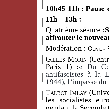
10h45-11h : Pause-
11h – 13h :
Quatrième séance :
S
affronter le nouvea
Modération :
Olivier 
Gilles Morin
(Centr
Paris 1) :
« Du Com
antifascistes à la
1944), l’impasse du 
Talbot Imlay
(Univer
les socialistes eu
pendant la Seconde 