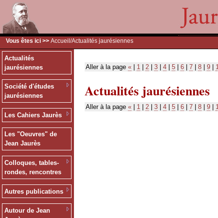
Vous êtes ici >>
Accueil
/Actualités jaurésiennes
Actualités
Aller à la page
«
|
1
|
2
|
3
|
4
|
5
|
6
|
7
|
8
|
9
|
jaurésiennes
Actualités jaurésiennes
Société d'études
jaurésiennes
Aller à la page
«
|
1
|
2
|
3
|
4
|
5
|
6
|
7
|
8
|
9
|
Les Cahiers Jaurès
Les "Oeuvres" de
Jean Jaurès
Colloques, tables-
rondes, rencontres
Autres publications
Autour de Jean