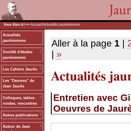
Vous êtes ici >>
Accueil
/Actualités jaurésiennes
Actualités
Aller à la page
1
|
jaurésiennes
|
»
Société d'études
jaurésiennes
Actualités jau
Les Cahiers Jaurès
Les "Oeuvres" de
Jean Jaurès
Entretien avec G
Colloques, tables-
rondes, rencontres
Oeuvres de Jaur
Autres publications
Autour de Jean