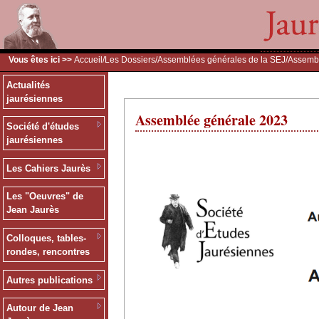
Vous êtes ici >>
Accueil
/
Les Dossiers
/
Assemblées générales de la SEJ
/Assemb
Actualités
jaurésiennes
Assemblée générale 2023
Société d'études
jaurésiennes
Les Cahiers Jaurès
Les "Oeuvres" de
Jean Jaurès
Colloques, tables-
rondes, rencontres
Autres publications
Autour de Jean