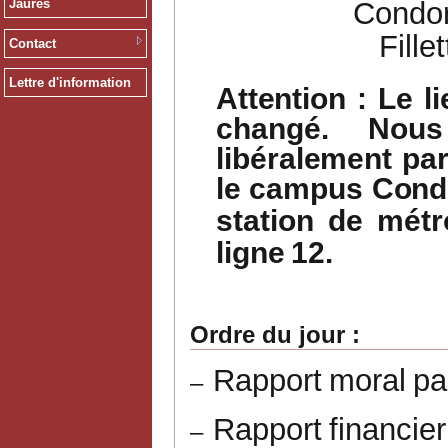
Jaurès
Condor
Fille
Contact
Lettre d'information
Attention
:
Le
l
changé.
Nous
libéralement
pa
le
campus
Cond
station
de
métr
ligne
12.
Ordre
du
jour
:
Rapport
moral
pa
–
Rapport
financier
–