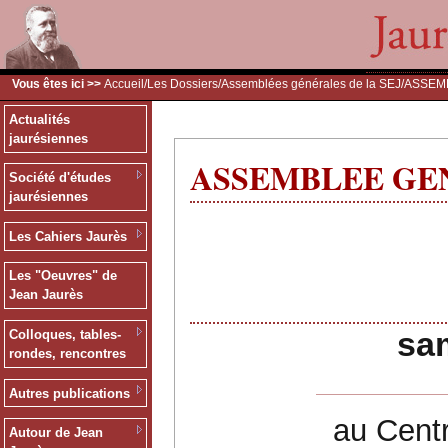
Vous êtes ici >>
Accueil
/
Les Dossiers
/
Assemblées générales de la SEJ
/ASSEMB
Actualités
jaurésiennes
ASSEMBLEE GENE
Société d'études
jaurésiennes
Les Cahiers Jaurès
Les "Oeuvres" de
Jean Jaurès
ASSE
sa
Colloques, tables-
rondes, rencontres
Autres publications
au Cent
Autour de Jean