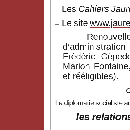
Les
Cahiers
Jaur
–
Le
site
www.jaure
–
Renouvel
–
d’administratio
Frédéric
Cépède
Marion
Fontaine
et rééligibles).
La
diplomatie
socialiste
a
les
relation