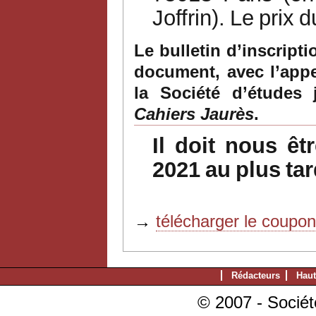
Joffrin).
Le
prix
d
Le bulletin d’inscript
document,
avec l’app
la Société d’études 
Cahiers
Jaurès
.
Il
doit
nous
êt
2021
au
plus
tar
→
télécharger le coupo
Rédacteurs
Haut
© 2007 - Sociét