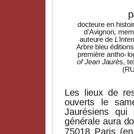
p
docteure en histoi
d’Avignon, mem
auteure
de
L’inte
Arbre bleu éditio
première antho-
lo
of Jean Jaurès
, t
(RU
Les
lieux
de
re
ouverts
le
same
Jaurésiens
qui
générale
aura
do
75018
Paris
(en