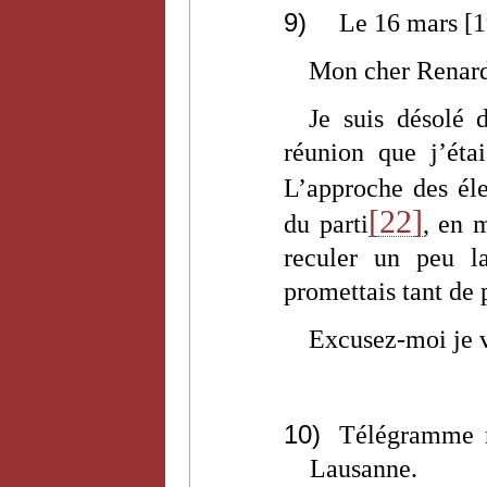
9)
Le 16 mars [
Mon cher Renar
Je suis désolé 
réunion que j’ét
L’approche des él
[22]
du parti
, en 
reculer un peu 
promettais tant de p
Excusez-moi je v
10)
Télégramme n
Lausanne.