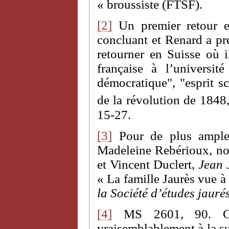
« broussiste (FTSF).
[2]
Un premier retour en
concluant et Renard a pr
retourner en Suisse où il
française à l’universi
démocratique", "esprit sc
de la révolution de 1848
15-27.
[3]
Pour de plus amples 
Madeleine Rebérioux, no
et Vincent Duclert,
Jean 
« La famille Jaurès vue à
la Société d’études jauré
[4]
MS 2601, 90. Car
vraisemblablement à la su