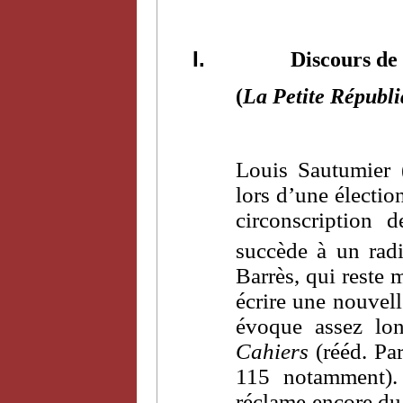
I.
Discours de
(
La Petite Républ
Louis Sautumier 
lors d’une électio
circonscription 
succède à un rad
Barrès, qui reste 
écrire une nouvell
évoque assez lon
Cahiers
(rééd. Par
115 notamment). 
réclame encore du 