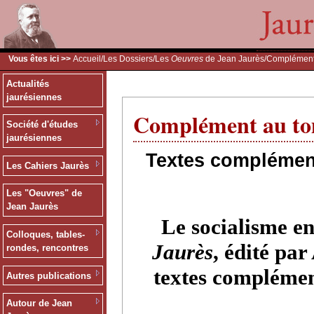
Vous êtes ici >>
Accueil
/
Les Dossiers
/
Les
Oeuvres
de Jean Jaurès
/Complément
Actualités
jaurésiennes
Complément au tom
Société d'études
jaurésiennes
Textes complément
Les Cahiers Jaurès
Les "Oeuvres" de
Jean Jaurès
Le socialisme e
Colloques, tables-
Jaurès
, édité par
rondes, rencontres
textes complément
Autres publications
Autour de Jean