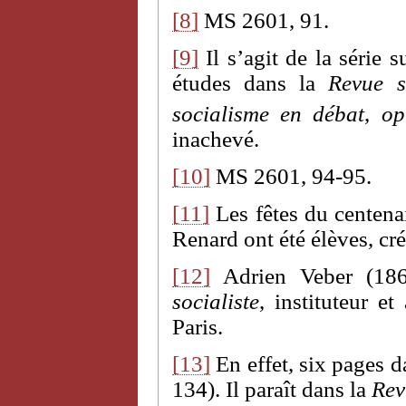
[8]
MS 2601, 91.
[9]
Il s’agit de la série 
études dans la
Revue so
socialisme en débat
,
op
inachevé.
[10]
MS 2601, 94-95.
[11]
Les fêtes du centena
Renard ont été élèves, cr
[12]
Adrien Veber (1861
socialiste
, instituteur e
Paris.
[13]
En effet, six pages d
134). Il paraît dans la
Rev