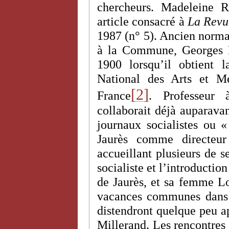
chercheurs. Madeleine R
article consacré à
La Revue
1987 (n° 5). Ancien normali
à la Commune, Georges R
1900 lorsqu’il obtient l
National des Arts et M
[2]
France
. Professeur 
collaborait déjà auparava
journaux socialistes ou «
Jaurès comme directe
accueillant plusieurs de s
socialiste et l’introductio
de Jaurès, et sa femme L
vacances communes dans l
distendront quelque peu ap
Millerand. Les rencontres 