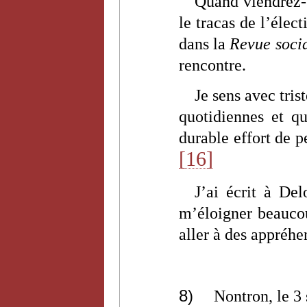
Quand viendrez-v
le tracas de l’élec
dans la
Revue socia
rencontre.
Je sens avec tris
quotidiennes et qu
durable effort de p
[16]
J’ai écrit à Del
m’éloigner beaucou
aller à des appréhe
8)
Nontron, le 3